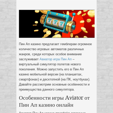
Пин Ап казино предлагает гемблерам огромное
количество игровых автоматов различных
жанров, среди которых особое внимание
заслуживает
Авиатор игра Пин Ап
­­–
виртуальный симулятор полетов нового
поколения. Можно запустить его в Пин Ап
казино мобильной версии (на планшетах,
смартфонах) и десктопной (на ПК, ноутбуках).
Давайте рассмотрим основные особенности и
преимущества данного симулятора.
Особенности игры Aviator от
Пин Ап казино онлайн