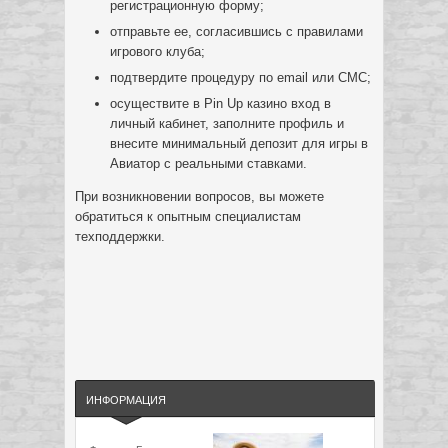
регистрационную форму;
отправьте ее, согласившись с правилами
игрового клуба;
подтвердите процедуру по email или СМС;
осуществите в Pin Up казино вход в
личный кабинет, заполните профиль и
внесите минимальный депозит для игры в
Авиатор с реальными ставками.
При возникновении вопросов, вы можете
обратиться к опытным специалистам
техподдержки.
ИНФОРМАЦИЯ