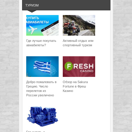
ТУРИЗМ
Где лучше покупать
Активный отдых или
авиабилеты?
спортивный туризм
Добро пожаловать в
Обзор на Sakura
Грецию. Число
Fortune в Фреш
перелетов из
Казино
России увеличено