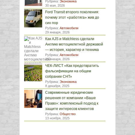
Рубрика:
Экономика
30 мая, 2026
Ford Transit второго поколения:
почему этот «работяга» жив до
сих пор
Рубрика:
Автомобили
29 января, 2026
Как AJS и Matchless сделали
Англию мотоциклетной державой
— история, характер и техника
Рубрика:
Автомобили
29 января, 2026
ЧЕК-ЛИСТ «Как предотвратить
фальсификации на общем
собрании СНТ»
Рубрика:
Экономика
8 декабря, 2025
Современные юридические
решения от компании «Ваше
Право»: комплексный подход к
защите интересов клиентов
Рубрика:
Общество
13 ноября, 2025