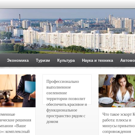
Экономика
Туризм
Культура
Наука и техника
Автомо
Профессионально
выполненное
озеленение
территории позволит
обеспечить красивое и
функциональное
еменные
Что такое эскорт 
пространство рядом с
ические решения
работа: плюсы и
домом
омпании «Ваше
минусы приватно
о»: комплексный
сопровождения