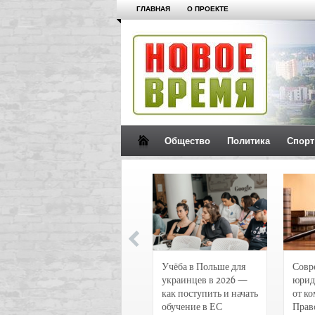
ГЛАВНАЯ
О ПРОЕКТЕ
Общество
Политика
Спорт
Новости и
Учёба в Польше для
Совр
чрезвычайные
украинцев в 2026 —
юрид
происшествия в
как поступить и начать
от к
Воронеже
обучение в ЕС
Прав