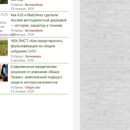
Рубрика:
Автомобили
29 января, 2026
Как AJS и Matchless сделали
Англию мотоциклетной державой
— история, характер и техника
Рубрика:
Автомобили
29 января, 2026
ЧЕК-ЛИСТ «Как предотвратить
фальсификации на общем
собрании СНТ»
Рубрика:
Экономика
8 декабря, 2025
Современные юридические
решения от компании «Ваше
Право»: комплексный подход к
защите интересов клиентов
Рубрика:
Общество
13 ноября, 2025