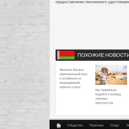
предоставлении пенсионного удостоверен
ПОХОЖИЕ НОВОСТ
Фенхель Бачата:
оригинальный вкус
и особенности
выращивания
пряного сорта
Как правильно
подойти к выбору
элитных
проституток
Общество
Политика
Спорт
Э