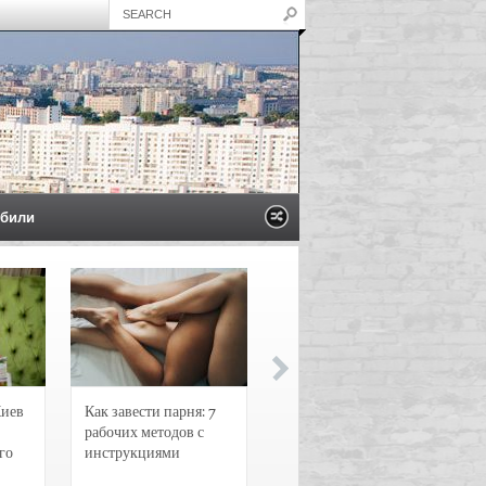
били
Киев
Как завести парня: 7
Новости и
рабочих методов с
чрезвычайные
го
инструкциями
происшествия в
Воронеже