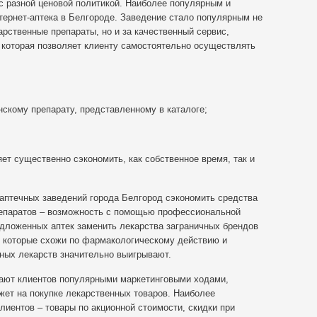
с разной ценовой политикой. Наиболее популярным и
тернет-аптека в Белгороде. Заведение стало популярным не
арственные препараты, но и за качественный сервис,
 которая позволяет клиенту самостоятельно осуществлять
скому препарату, представленному в каталоге;
яет существенно сэкономить, как собственное время, так и
 аптечных заведений города Белгород сэкономить средства
репаратов – возможность с помощью профессиональной
едложенных аптек заменить лекарства заграничных брендов
, которые схожи по фармакологическому действию и
тных лекарств значительно выигрывают.
ают клиентов популярными маркетинговыми ходами,
жет на покупке лекарственных товаров. Наиболее
иентов – товары по акционной стоимости, скидки при