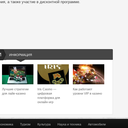
ия, а также участие в дисконтной программе.
И
ИНФОРМАЦИЯ
Лучшие стратегии
Iris Casino —
Как работают
для лайв-казино
цифровая
уровни VIP в казино
платформа для
онлайн-игр
кономика
Туризм
Культура
Наука и техника
Автомобили