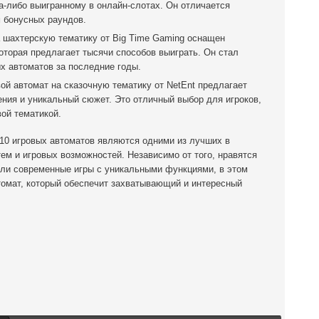
а-либо выигранному в онлайн-слотах. Он отличается
 бонусных раундов.
а шахтерскую тематику от Big Time Gaming оснащен
оторая предлагает тысячи способов выиграть. Он стал
х автоматов за последние годы.
вой автомат на сказочную тематику от NetEnt предлагает
ния и уникальный сюжет. Это отличный выбор для игроков,
ой тематикой.
 10 игровых автоматов являются одними из лучших в
ем и игровых возможностей. Независимо от того, нравятся
или современные игры с уникальными функциями, в этом
томат, который обеспечит захватывающий и интересный