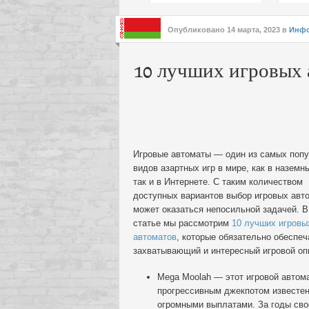
подх
инте
Опубликовано
14 марта, 2023
в
Инф
10 лучших игровых 
Игровые автоматы — один из самых поп
видов азартных игр в мире, как в наземн
так и в Интернете.
С таким количеством
доступных вариантов выбор игровых авт
может оказаться непосильной задачей. В
статье мы рассмотрим
10 лучших игровы
автоматов
, которые обязательно обеспеч
захватывающий и интересный игровой оп
Mega Moolah — этот игровой автома
прогрессивным джекпотом известе
огромными выплатами. За годы сво