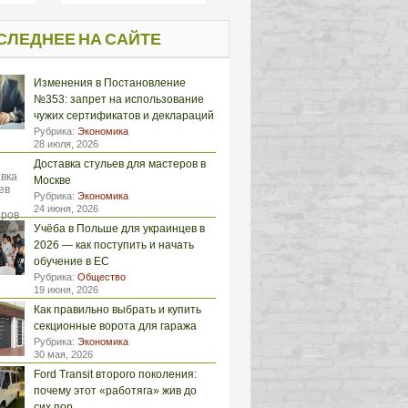
СЛЕДНЕЕ НА САЙТЕ
Изменения в Постановление
№353: запрет на использование
чужих сертификатов и деклараций
Рубрика:
Экономика
28 июля, 2026
Доставка стульев для мастеров в
Москве
Рубрика:
Экономика
24 июня, 2026
Учёба в Польше для украинцев в
2026 — как поступить и начать
обучение в ЕС
Рубрика:
Общество
19 июня, 2026
Как правильно выбрать и купить
секционные ворота для гаража
Рубрика:
Экономика
30 мая, 2026
Ford Transit второго поколения:
почему этот «работяга» жив до
сих пор