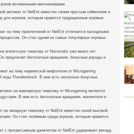
гроков мгновенными миллионерами.
овой автомат от NetEnt известен своим простым геймплеем и
р для игроков, которым нравятся традиционные игровые
мат на тему приключений от NetEnt отличается каскадными
процессом. Он стал одним из самых популярных игровых
 на египетскую тематику от Novomatic уже много лет
Он предлагает бесплатные вращения, бонусные раунды и
втомат на тему норвежской мифологии от Microgaming
 игры Thunderstruck. В нем есть несколько бонусных
втомат на вампирскую тематику от Microgaming является
индустрии. В нем есть бесплатные вращения, множители и
ат на западную тематику от NetEnt известен своей высокой
тами. Он стал любимым среди игроков, которым нравится
ат с прогрессивным джекпотом от NetEnt удерживает рекорд