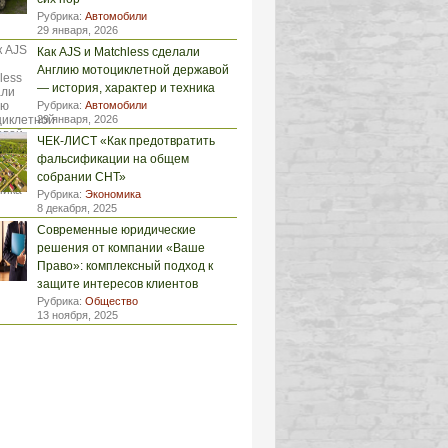
Рубрика:
Автомобили
29 января, 2026
Как AJS и Matchless сделали
Англию мотоциклетной державой
— история, характер и техника
Рубрика:
Автомобили
29 января, 2026
ЧЕК-ЛИСТ «Как предотвратить
фальсификации на общем
собрании СНТ»
Рубрика:
Экономика
8 декабря, 2025
Современные юридические
решения от компании «Ваше
Право»: комплексный подход к
защите интересов клиентов
Рубрика:
Общество
13 ноября, 2025