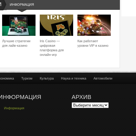
И
ИНФОРМАЦИЯ
Лучшие стратегии
Iris Casino —
Как работают
для лайв-казино
цифровая
уровни VIP в казино
платформа для
онлайн-игр
кономика
Туризм
Культура
Наука и техника
Автомобили
ИНФОРМАЦИЯ
АРХИВ
Информация