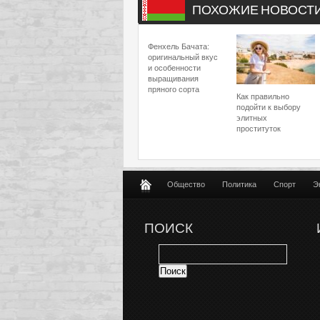
ПОХОЖИЕ НОВОСТ
Фенхель Бачата:
оригинальный вкус
и особенности
выращивания
пряного сорта
Как правильно
подойти к выбору
элитных
проституток
Общество
Политика
Спорт
Э
ПОИСК