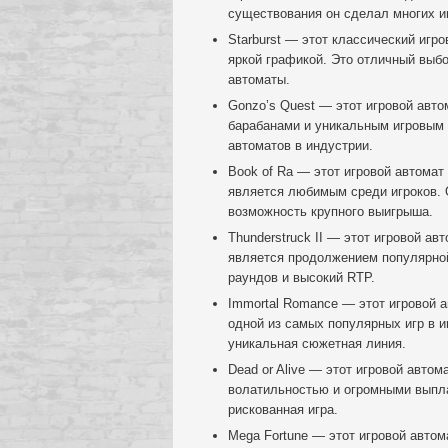
существования он сделал многих и
Starburst — этот классический игр
яркой графикой. Это отличный выбо
автоматы.
Gonzo’s Quest — этот игровой авто
барабанами и уникальным игровым 
автоматов в индустрии.
Book of Ra — этот игровой автомат
является любимым среди игроков. 
возможность крупного выигрыша.
Thunderstruck II — этот игровой а
является продолжением популярной
раундов и высокий RTP.
Immortal Romance — этот игровой а
одной из самых популярных игр в 
уникальная сюжетная линия.
Dead or Alive — этот игровой автом
волатильностью и огромными выпла
рискованная игра.
Mega Fortune — этот игровой автом