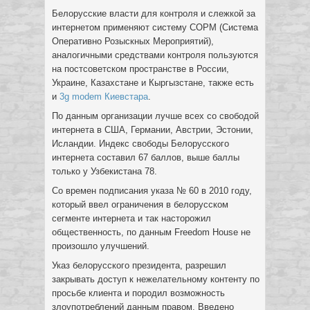
Белорусские власти для контроля и слежкой за
интернетом применяют систему СОРМ (Система
Оперативно Розыскных Мероприятий),
аналогичными средствами контроля пользуются
на постсоветском пространстве в России,
Украине, Казахстане и Кыргызстане, также есть
и
3g modem Киевстара
.
По данным организации лучше всех со свободой
интернета в США, Германии, Австрии, Эстонии,
Исландии. Индекс свободы Белорусского
интернета составил 67 баллов, выше баллы
только у Узбекистана 78.
Со времен подписания указа № 60 в 2010 году,
который ввел ограничения в белорусском
сегменте интернета и так насторожил
общественность, по данным Freedom House не
произошло улучшений.
Указ белорусского президента, разрешил
закрывать доступ к нежелательному контенту по
просьбе клиента и породил возможность
злоупотреблений данным правом. Введено