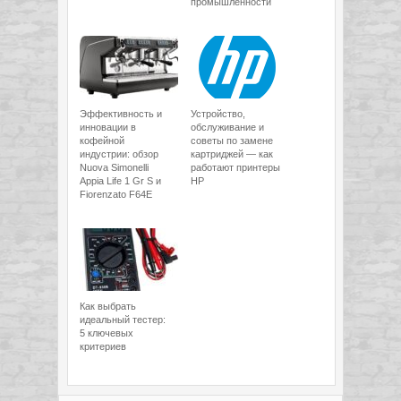
промышленности
Эффективность и
Устройство,
инновации в
обслуживание и
кофейной
советы по замене
индустрии: обзор
картриджей — как
Nuova Simonelli
работают принтеры
Appia Life 1 Gr S и
HP
Fiorenzato F64E
Как выбрать
идеальный тестер:
5 ключевых
критериев