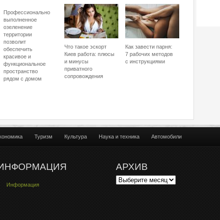
Профессионально
выполненное
озеленение
территории
позволит
Что такое эскорт
Как завести парня:
обеспечить
Киев работа: плюсы
7 рабочих методов
красивое и
и минусы
с инструкциями
функциональное
приватного
пространство
сопровождения
рядом с домом
кономика
Туризм
Культура
Наука и техника
Автомобили
ИНФОРМАЦИЯ
АРХИВ
Информация