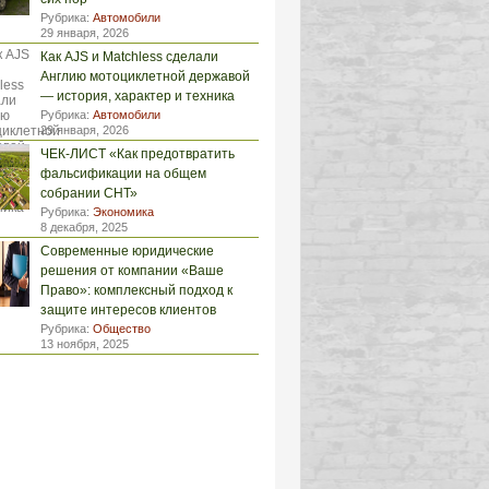
Рубрика:
Автомобили
29 января, 2026
Как AJS и Matchless сделали
Англию мотоциклетной державой
— история, характер и техника
Рубрика:
Автомобили
29 января, 2026
ЧЕК-ЛИСТ «Как предотвратить
фальсификации на общем
собрании СНТ»
Рубрика:
Экономика
8 декабря, 2025
Современные юридические
решения от компании «Ваше
Право»: комплексный подход к
защите интересов клиентов
Рубрика:
Общество
13 ноября, 2025