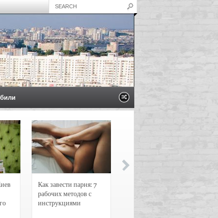
били
Киев
Как завести парня: 7
Новости и
рабочих методов с
чрезвычайные
го
инструкциями
происшествия в
Воронеже