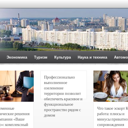
Экономика
Туризм
Культура
Наука и техника
Автомо
Профессионально
выполненное
озеленение
территории позволит
обеспечить красивое и
функциональное
еменные
Что такое эскорт 
пространство рядом с
ические решения
работа: плюсы и
домом
омпании «Ваше
минусы приватно
о»: комплексный
сопровождения