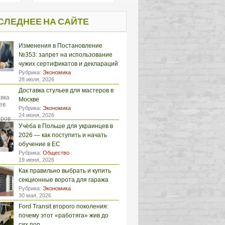
СЛЕДНЕЕ НА САЙТЕ
Изменения в Постановление
№353: запрет на использование
чужих сертификатов и деклараций
Рубрика:
Экономика
28 июля, 2026
Доставка стульев для мастеров в
Москве
Рубрика:
Экономика
24 июня, 2026
Учёба в Польше для украинцев в
2026 — как поступить и начать
обучение в ЕС
Рубрика:
Общество
19 июня, 2026
Как правильно выбрать и купить
секционные ворота для гаража
Рубрика:
Экономика
30 мая, 2026
Ford Transit второго поколения:
почему этот «работяга» жив до
сих пор