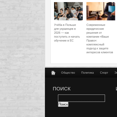
Учёба в Польше
Современные
для украинцев в
юридические
2026 — как
решения от
поступить и начать
компании «Ваше
обучение в ЕС
Право»:
комплексный
подход к защите
интересов клиентов
Общество
Политика
Спорт
Э
ПОИСК