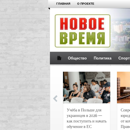
ГЛАВНАЯ
О ПРОЕКТЕ
Общество
Политика
Спорт
Новости и
Учёба в Польше для
Совр
чрезвычайные
украинцев в 2026 —
юрид
происшествия в
как поступить и начать
от к
Воронеже
обучение в ЕС
Прав