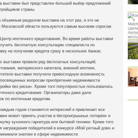
у на выставке был представлен большой выбор предложений
стройщиков страны.
объемным разделом выставки на этот раз, и это не
и Московской области пользуются самым высоким спросом
 Центр ипотечного кредитования. Во время работы выставки
лучить бесплатную консультацию специалиста по
вку на получение кредита сразу в нескольких банках.
х выставки провели ряд бесплатных консультаций,
ования, материнского капитала, военной ипотеки,
етители выставки получили превосходную возможность
, посвященных вопросам приобретения недвижимости.
ройки без риска». Кроме того популярностью пользовались
течного кредитования. Организаторы даже дали
ок по ипотечным кредитам.
каждым годом становится интересней и привлекает все
авки может принять участие в беспроигрышных лотереях и
купку кухонного гарнитура или бытовой техники. Кроме того
ия награждения победителей в конкурсе «Мой уютный дом» и
принимали знатоки в сфере недвижимости.