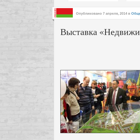
подх
инте
Опубликовано
7 апреля, 2014
в
Обще
Выставка «Недвижи