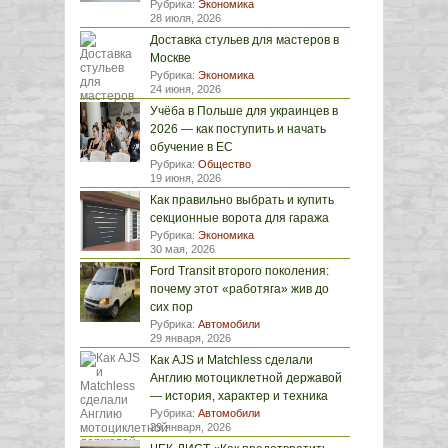
Рубрика:
Экономика
28 июля, 2026
Доставка стульев для мастеров в
Москве
Рубрика:
Экономика
24 июня, 2026
Учёба в Польше для украинцев в
2026 — как поступить и начать
обучение в ЕС
Рубрика:
Общество
19 июня, 2026
Как правильно выбрать и купить
секционные ворота для гаража
Рубрика:
Экономика
30 мая, 2026
Ford Transit второго поколения:
почему этот «работяга» жив до
сих пор
Рубрика:
Автомобили
29 января, 2026
Как AJS и Matchless сделали
Англию мотоциклетной державой
— история, характер и техника
Рубрика:
Автомобили
29 января, 2026