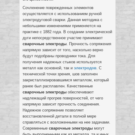
Сочленение поврежденных элементов
осуществляется с использованием ручной
электродуговой сварки. Данная методика с
небольшими изменениями применяется на
практике с 1882 года. В создании электрической
дуги непосредственное участие принимают
сварочные электроды
. Прочность сопряжения
напрямую зависит от того, насколько верно
будут подобраны проводники тока. Для
получения надежных стыков используется
металл как основной, так и
электродов
. С
технической точки зрения, шов заполнен
закристаллизировавшимся металлом, который
ранее был расплавлен. Качественные
сварочные электроды
обеспечивают
надлежащий прогрев поверхностей, от чего
напрямую зависит прочность соединения.
Надежное сопряжение позволяет
восстановленной детали в полной мере
справляться с возложенными на нее задачами.
Современные
сварочные электроды
могут
быть выполненными как из металла, та и иных