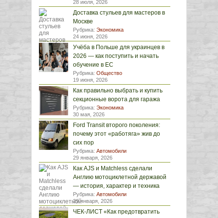
28 июля, 2026
Доставка стульев для мастеров в
Москве
Рубрика:
Экономика
24 июня, 2026
Учёба в Польше для украинцев в
2026 — как поступить и начать
обучение в ЕС
Рубрика:
Общество
19 июня, 2026
Как правильно выбрать и купить
секционные ворота для гаража
Рубрика:
Экономика
30 мая, 2026
Ford Transit второго поколения:
почему этот «работяга» жив до
сих пор
Рубрика:
Автомобили
29 января, 2026
Как AJS и Matchless сделали
Англию мотоциклетной державой
— история, характер и техника
Рубрика:
Автомобили
29 января, 2026
ЧЕК-ЛИСТ «Как предотвратить