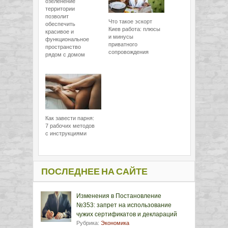
озеленение
территории
позволит
Что такое эскорт
обеспечить
Киев работа: плюсы
красивое и
и минусы
функциональное
приватного
пространство
сопровождения
рядом с домом
Как завести парня:
7 рабочих методов
с инструкциями
ПОСЛЕДНЕЕ НА САЙТЕ
Изменения в Постановление
№353: запрет на использование
чужих сертификатов и деклараций
Рубрика:
Экономика