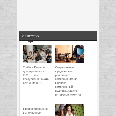
ОБЩЕСТВО
Учёба в Польше
Современные
для украинцев в
юридические
2026 — как
решения от
поступить и начать
компании «Ваше
обучение в ЕС
Право»:
комплексный
подход к защите
интересов клиентов
Профессионально
выполненное