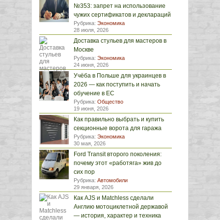
№353: запрет на использование
чужих сертификатов и деклараций
Рубрика:
Экономика
28 июля, 2026
Доставка стульев для мастеров в
Москве
Рубрика:
Экономика
24 июня, 2026
Учёба в Польше для украинцев в
2026 — как поступить и начать
обучение в ЕС
Рубрика:
Общество
19 июня, 2026
Как правильно выбрать и купить
секционные ворота для гаража
Рубрика:
Экономика
30 мая, 2026
Ford Transit второго поколения:
почему этот «работяга» жив до
сих пор
Рубрика:
Автомобили
29 января, 2026
Как AJS и Matchless сделали
Англию мотоциклетной державой
— история, характер и техника