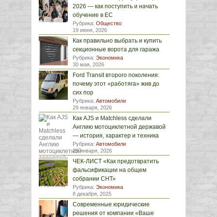
2026 — как поступить и начать
обучение в ЕС
Рубрика:
Общество
19 июня, 2026
Как правильно выбрать и купить
секционные ворота для гаража
Рубрика:
Экономика
30 мая, 2026
Ford Transit второго поколения:
почему этот «работяга» жив до
сих пор
Рубрика:
Автомобили
29 января, 2026
Как AJS и Matchless сделали
Англию мотоциклетной державой
— история, характер и техника
Рубрика:
Автомобили
29 января, 2026
ЧЕК-ЛИСТ «Как предотвратить
фальсификации на общем
собрании СНТ»
Рубрика:
Экономика
8 декабря, 2025
Современные юридические
решения от компании «Ваше