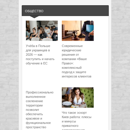
ОБЩЕСТВО
Учёба в Польше
Современные
для украинцев в
юридические
2026 — как
решения от
поступить и начать
компании «Ваше
обучение в ЕС
Право»:
комплексный
подход к защите
интересов клиентов
Профессионально
выполненное
озеленение
территории
позволит
Что такое эскорт
обеспечить
Киев работа: плюсы
красивое и
и минусы
функциональное
приватного
пространство