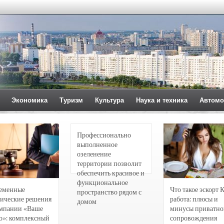
Экономика
Туризм
Культура
Наука и техника
Автомо
Профессионально
выполненное
озеленение
территории позволит
обеспечить красивое и
функциональное
еменные
Что такое эскорт 
пространство рядом с
ические решения
работа: плюсы и
домом
омпании «Ваше
минусы приватно
о»: комплексный
сопровождения