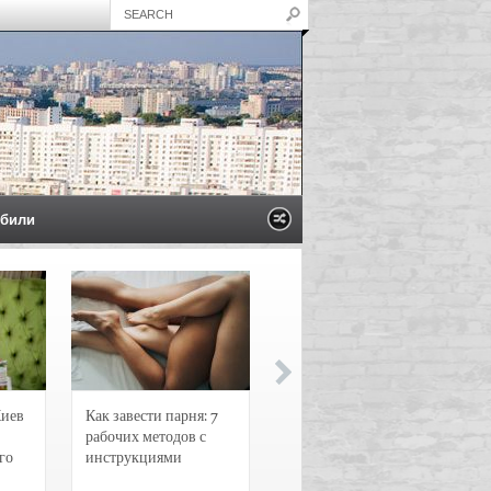
били
Киев
Как завести парня: 7
Новости и
рабочих методов с
чрезвычайные
го
инструкциями
происшествия в
Воронеже