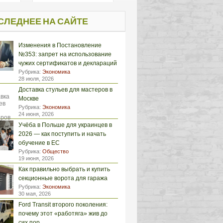
СЛЕДНЕЕ НА САЙТЕ
Изменения в Постановление
№353: запрет на использование
чужих сертификатов и деклараций
Рубрика:
Экономика
28 июля, 2026
Доставка стульев для мастеров в
Москве
Рубрика:
Экономика
24 июня, 2026
Учёба в Польше для украинцев в
2026 — как поступить и начать
обучение в ЕС
Рубрика:
Общество
19 июня, 2026
Как правильно выбрать и купить
секционные ворота для гаража
Рубрика:
Экономика
30 мая, 2026
Ford Transit второго поколения:
почему этот «работяга» жив до
сих пор