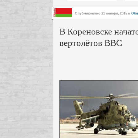
подх
инте
Опубликовано
21 января, 2015
в
Общ
В Кореновске начат
вертолётов ВВС