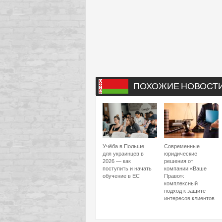
ПОХОЖИЕ НОВОСТ
Учёба в Польше
Современные
для украинцев в
юридические
2026 — как
решения от
поступить и начать
компании «Ваше
обучение в ЕС
Право»:
комплексный
подход к защите
интересов клиентов