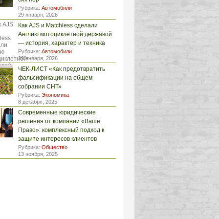
Рубрика:
Автомобили
29 января, 2026
Как AJS и Matchless сделали
Англию мотоциклетной державой
— история, характер и техника
Рубрика:
Автомобили
29 января, 2026
ЧЕК-ЛИСТ «Как предотвратить
фальсификации на общем
собрании СНТ»
Рубрика:
Экономика
8 декабря, 2025
Современные юридические
решения от компании «Ваше
Право»: комплексный подход к
защите интересов клиентов
Рубрика:
Общество
13 ноября, 2025