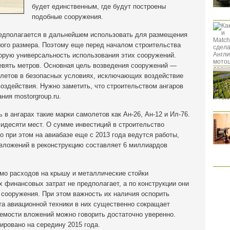
будет единственным, где будут построены
подобные сооружения.
редполагается в дальнейшем использовать для размещения
ого размера. Поэтому еще перед началом строительства
торую универсальность использования этих сооружений.
девять метров. Основная цель возведения сооружений —
олетов в безопасных условиях, исключающих воздействие
воздействия. Нужно заметить, что строительством ангаров
ния mostorgroup.ru.
 в ангарах такие марки самолетов как Ан-26, Ан-12 и Ил-76.
идесяти мест. О сумме инвестиций в строительство
о при этом на авиабазе еще с 2013 года ведутся работы,
вложений в реконструкцию составляет 6 миллиардов
имо расходов на крышу и металлические стойки
 финансовых затрат не предполагает, а по конструкции они
 сооружения. При этом важность их наличия оспорить
та авиационной техники в них существенно сокращает
аемости вложений можно говорить достаточно уверенно.
ировано на середину 2015 года.