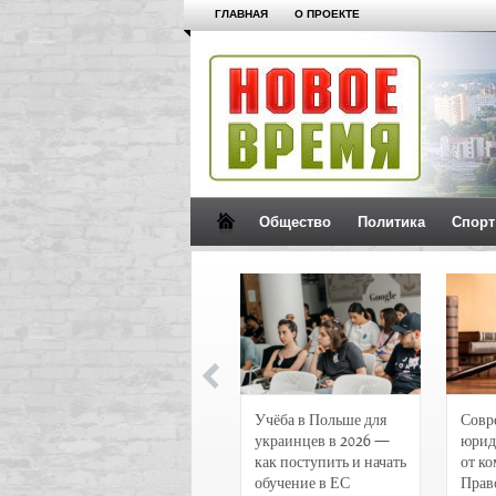
ГЛАВНАЯ
О ПРОЕКТЕ
Общество
Политика
Спорт
Новости и
Учёба в Польше для
Совр
чрезвычайные
украинцев в 2026 —
юрид
происшествия в
как поступить и начать
от к
Воронеже
обучение в ЕС
Прав