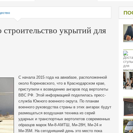
од к защите
ресов клиентов
ПО
ество
о строительство укрытий для
С начала 2015 года на авиабазе, расположенной
около Кореновского, что в Краснодарском крае,
приступили к возведению ангаров под вертолеты
ВВС РФ. Этой информацией поделилась пресс-
служба Южного военного округа.
По планам
военного руководства страны в этих ангарах будут
размещаться воздушная техника из серий
ударных и транспортных вертолетов современных
образцов марок Ми-8-АМТШ, Ми-28Н, Ми-24 и
Ми-35М. На сегодняшний день это место пока