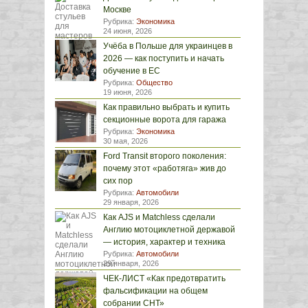
Москве
Рубрика:
Экономика
24 июня, 2026
Учёба в Польше для украинцев в
2026 — как поступить и начать
обучение в ЕС
Рубрика:
Общество
19 июня, 2026
Как правильно выбрать и купить
секционные ворота для гаража
Рубрика:
Экономика
30 мая, 2026
Ford Transit второго поколения:
почему этот «работяга» жив до
сих пор
Рубрика:
Автомобили
29 января, 2026
Как AJS и Matchless сделали
Англию мотоциклетной державой
— история, характер и техника
Рубрика:
Автомобили
29 января, 2026
ЧЕК-ЛИСТ «Как предотвратить
фальсификации на общем
собрании СНТ»