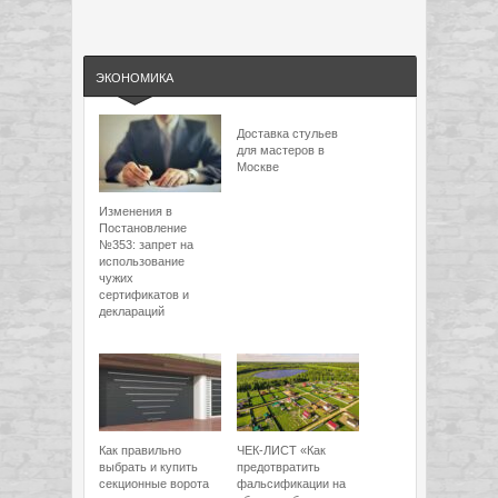
ЭКОНОМИКА
Доставка стульев
для мастеров в
Москве
Изменения в
Постановление
№353: запрет на
использование
чужих
сертификатов и
деклараций
Как правильно
ЧЕК-ЛИСТ «Как
выбрать и купить
предотвратить
секционные ворота
фальсификации на