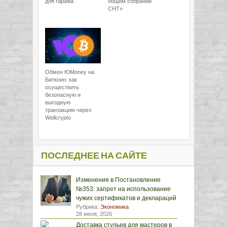
для гаража
общем собрании
СНТ»
Обмен ЮMoney на
Биткоин: как
осуществить
безопасную и
выгодную
транзакцию через
Wellcrypto
ПОСЛЕДНЕЕ НА САЙТЕ
Изменения в Постановление
№353: запрет на использование
чужих сертификатов и деклараций
Рубрика:
Экономика
28 июля, 2026
Доставка стульев для мастеров в