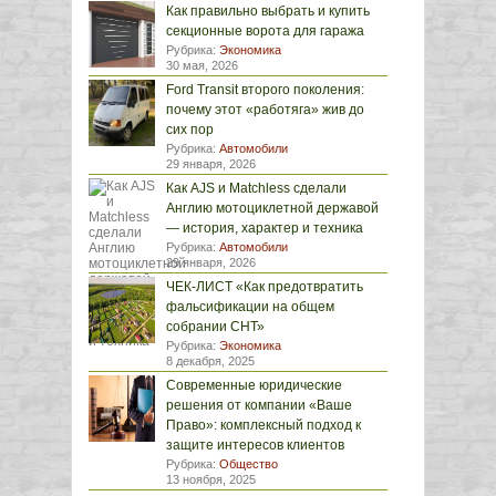
Как правильно выбрать и купить
секционные ворота для гаража
Рубрика:
Экономика
30 мая, 2026
Ford Transit второго поколения:
почему этот «работяга» жив до
сих пор
Рубрика:
Автомобили
29 января, 2026
Как AJS и Matchless сделали
Англию мотоциклетной державой
— история, характер и техника
Рубрика:
Автомобили
29 января, 2026
ЧЕК-ЛИСТ «Как предотвратить
фальсификации на общем
собрании СНТ»
Рубрика:
Экономика
8 декабря, 2025
Современные юридические
решения от компании «Ваше
Право»: комплексный подход к
защите интересов клиентов
Рубрика:
Общество
13 ноября, 2025