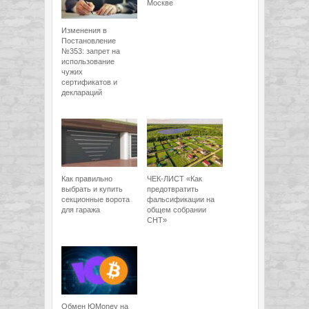
Москве
Изменения в
Постановление
№353: запрет на
использование
чужих
сертификатов и
деклараций
Как правильно
ЧЕК-ЛИСТ «Как
выбрать и купить
предотвратить
секционные ворота
фальсификации на
для гаража
общем собрании
СНТ»
Обмен ЮMoney на