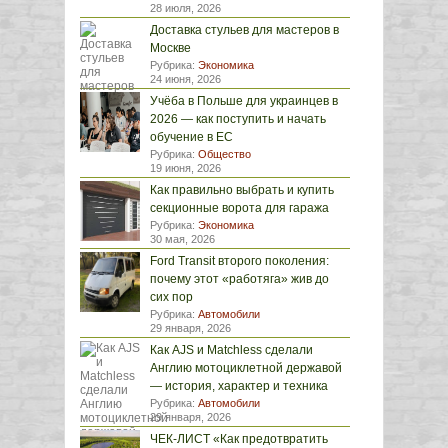
28 июля, 2026
Доставка стульев для мастеров в
Москве
Рубрика:
Экономика
24 июня, 2026
Учёба в Польше для украинцев в
2026 — как поступить и начать
обучение в ЕС
Рубрика:
Общество
19 июня, 2026
Как правильно выбрать и купить
секционные ворота для гаража
Рубрика:
Экономика
30 мая, 2026
Ford Transit второго поколения:
почему этот «работяга» жив до
сих пор
Рубрика:
Автомобили
29 января, 2026
Как AJS и Matchless сделали
Англию мотоциклетной державой
— история, характер и техника
Рубрика:
Автомобили
29 января, 2026
ЧЕК-ЛИСТ «Как предотвратить