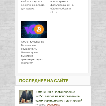
выбрать и купить
предотвратить
секционные ворота
фальсификации на
для гаража
общем собрании
СНТ»
Обмен ЮMoney на
Биткоин: как
осуществить
безопасную и
выгодную
транзакцию через
Wellcrypto
ПОСЛЕДНЕЕ НА САЙТЕ
Изменения в Постановление
№353: запрет на использование
чужих сертификатов и деклараций
Рубрика:
Экономика