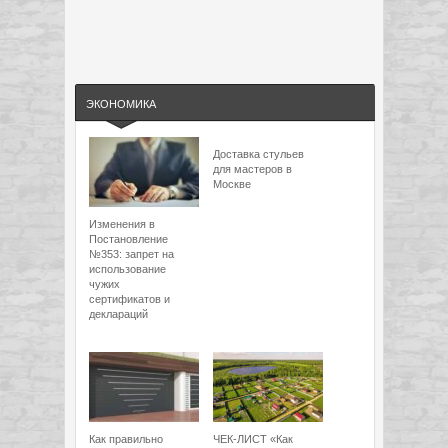
ЭКОНОМИКА
Доставка стульев
для мастеров в
Москве
Изменения в
Постановление
№353: запрет на
использование
чужих
сертификатов и
деклараций
Как правильно
ЧЕК-ЛИСТ «Как