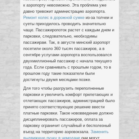
к аэропорту невозможно. Эта проблема уже
давно тревожит администрацию аэропорта.
Ремонт колес в дорожной сумке
из-за толчеи и
суеты приходилось проводить значительно
чаще. Пассажиропоток растет с каждым днем и
парковки, следовательно, необходимы
пассажирам. Так, в августе минский аэропорт
посетили около 360 тысяч пассажиров, а в
сентябре услугами аэропорта воспользовался
двухмиллионный пассажир с начала текущего
года. Если сравнивать с прошлым годом, то в
прошлом году такие показатели были
достигнуты двумя месяцами позже.
Для того чтобы разгрузить переполненные
парковки и увеличить комфорт прилетающих и
отлетающих пассажиров, администрацией было
принято соответствующее решение ввести
платные парковки. Такое нововведение должно
дисциплинировать пассажиров, оплата за
парковку ограничит случайный и бесполезный
въезд на территорию аэровокзала.
Заменить
выдвижную ручку в чемодане
они могут