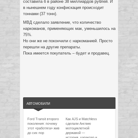
составила б в районе 38 миллиардов рублей. И
в нынешнем году конфискация происходит
тоннами (37 тонн).
МВД сделало заявление, что количество
наркоманов, применяющих мак, уменьшилось на
75%.
Но они же не покончили с наркоманией. Просто
перешли на другие препараты.
Пока имеется покупатель – будет и продавец.
АВТОМОБИЛИ
Ford Transit второго
Как AJS и Matchless
поколения: почему
сделали Англию
этот «работяга» жив
мотоциклетной
до сих пор
державой —
история, характер и