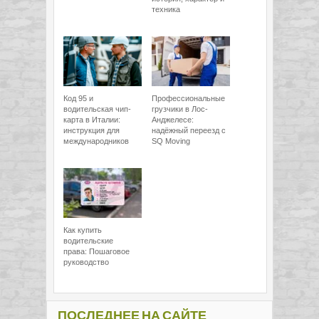
техника
Код 95 и
Профессиональные
водительская чип-
грузчики в Лос-
карта в Италии:
Анджелесе:
инструкция для
надёжный переезд с
международников
SQ Moving
Как купить
водительские
права: Пошаговое
руководство
ПОСЛЕДНЕЕ НА САЙТЕ