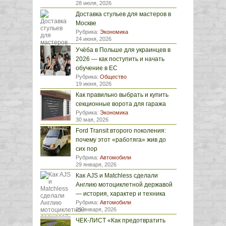
28 июля, 2026
Доставка стульев для мастеров в
Москве
Рубрика:
Экономика
24 июня, 2026
Учёба в Польше для украинцев в
2026 — как поступить и начать
обучение в ЕС
Рубрика:
Общество
19 июня, 2026
Как правильно выбрать и купить
секционные ворота для гаража
Рубрика:
Экономика
30 мая, 2026
Ford Transit второго поколения:
почему этот «работяга» жив до
сих пор
Рубрика:
Автомобили
29 января, 2026
Как AJS и Matchless сделали
Англию мотоциклетной державой
— история, характер и техника
Рубрика:
Автомобили
29 января, 2026
ЧЕК-ЛИСТ «Как предотвратить