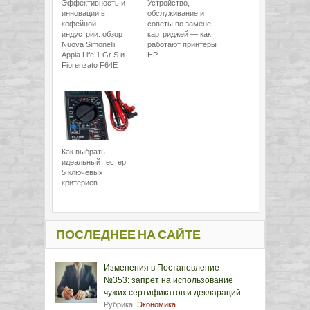
Эффективность и
Устройство,
инновации в
обслуживание и
кофейной
советы по замене
индустрии: обзор
картриджей — как
Nuova Simonelli
работают принтеры
Appia Life 1 Gr S и
HP
Fiorenzato F64E
Как выбрать
идеальный тестер:
5 ключевых
критериев
ПОСЛЕДНЕЕ НА САЙТЕ
Изменения в Постановление
№353: запрет на использование
чужих сертификатов и деклараций
Рубрика:
Экономика