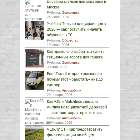
Доставка стульев для мастеров в
Москве
Рубрика:
Экономика
24 июня, 2026
Учёба в Польше для украинцев в
2026 — как поступить и начать
обучение в ЕС
Рубрика:
Общество
19 июня, 2026
Как правильно выбрать и купить
секционные ворота для гаража
Рубрика:
Экономика
30 мая, 2026
Ford Transit второго поколения:
почему этот «работяга» жив до
сих пор
Рубрика:
Автомобили
29 января, 2026
Как AJS и Matchless сделали
Англию мотоциклетной державой
— история, характер и техника
Рубрика:
Автомобили
29 января, 2026
ЧЕК-ЛИСТ «Как предотвратить
фальсификации на общем