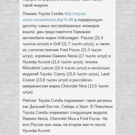
такой модели.
Помимо Toyota Corolla
http://toyota-
verso.ru/viewforum.php?f=45
в лидирующую
десятку самых востребованных иномарок
вошли: два представителя Германии
автомобили марки Volkswagen: Passat (22,4
тысячи штуки) и Golf (11,7 тысяч штук), а также
их соотечественник Ford Focus (21,3 тысяч
штук), кореянки Daewoo Nexia (17 тысяч штук) и
Hyundai Accent (11,6 тысяч штук), японка
Mitsubishi Lancer (15,4 тысяч штук) и несколько
моделей Toyota: Camry (15,6 тысяч штук), Land
Cruiser (13,8 тысяч штук) и российско-
американская марка Chevrolet Niva (13,5 тысяч
штук).
Рейтинг Toyota Corolla поднимают такие регионы
как Дальний Восток, Сибирь и Урал. В Поволжье
Toyota Corolla опережают следующие модели:
Daewoo Nexia, Chevrolet Niva и Ford Focus. На
юге России она лишь на втором месте после
Hyundai Accent.