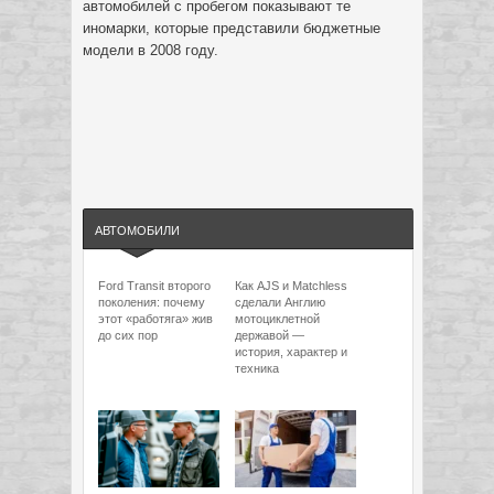
автомобилей с пробегом показывают те
иномарки, которые представили бюджетные
модели в 2008 году.
АВТОМОБИЛИ
Ford Transit второго
Как AJS и Matchless
поколения: почему
сделали Англию
этот «работяга» жив
мотоциклетной
до сих пор
державой —
история, характер и
техника