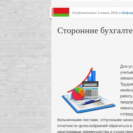
подх
инте
Опубликовано
3 июня, 2015
в
Инфор
Сторонние бухгалте
Для ус
учитыв
обязат
Трудое
необхо
работу
предпр
невыго
сотруд
больничными листами, отпускными начис
отчетности целесообразней обратиться в
неоспоримые преимущества и существен