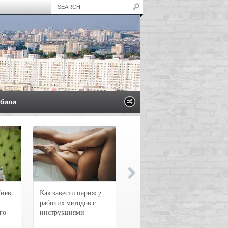
били
Киев
Как завести парня: 7
Новости и
рабочих методов с
чрезвычайные
го
инструкциями
происшествия в
Воронеже