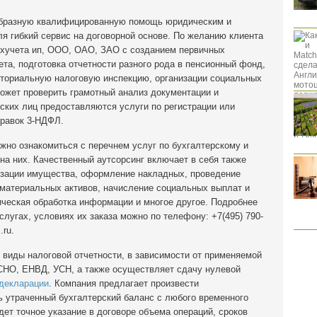
образную квалифицированную помощь юридическим и
я гибкий сервис на договорной основе. По желанию клиента
ухучета ип, ООО, ОАО, ЗАО с созданием первичных
ета, подготовка отчетности разного рода в пенсионный фонд,
иториальную налоговую инспекцию, организации социальных
может проверить грамотный анализ документации и
ских лиц предоставляются услуги по регистрации или
правок 3-НДФЛ.
жно ознакомиться с перечнем услуг по бухгалтерскому и
а них. Качественный аутсорсинг включает в себя также
изации имущества, оформление накладных, проведение
материальных активов, начисление социальных выплат и
ическая обработка информации и многое другое. Подробнее
лугах, условиях их заказа можно по телефону: +7(495) 790-
.ru
.
 виды налоговой отчетности, в зависимости от применяемой
СНО, ЕНВД, УСН, а также осуществляет сдачу нулевой
декларации
. Компания предлагает произвести
ь утраченный бухгалтерский баланс с любого временного
ет точное указание в договоре объема операций, сроков