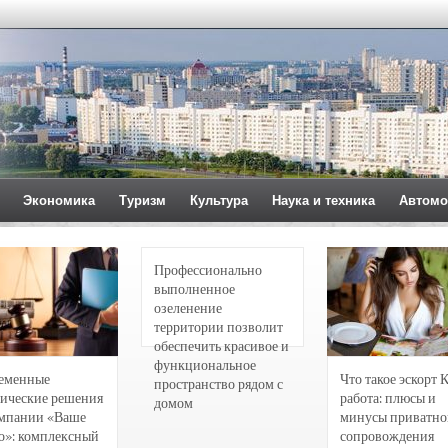
Экономика
Туризм
Культура
Наука и техника
Автомо
Профессионально
выполненное
озеленение
территории позволит
обеспечить красивое и
функциональное
еменные
Что такое эскорт 
пространство рядом с
ические решения
работа: плюсы и
домом
омпании «Ваше
минусы приватно
о»: комплексный
сопровождения