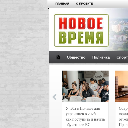
ГЛАВНАЯ
О ПРОЕКТЕ
Общество
Политика
Спорт
Новости и
Учёба в Польше для
Совр
чрезвычайные
украинцев в 2026 —
юрид
происшествия в
как поступить и начать
от к
Воронеже
обучение в ЕС
Прав