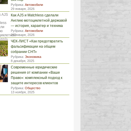
Рубрика:
Автомобили
29 января, 2026
Как AJS и Matchless сделали
Англию мотоциклетной державой
— история, характер и техника
Рубрика:
Автомобили
29 января, 2026
ЧЕК-ЛИСТ «Как предотвратить
фальсификации на общем
собрании СНТ»
Рубрика:
Экономика
8 декабря, 2025
Современные юридические
решения от компании «Ваше
Право»: комплексный подход к
защите интересов клиентов
Рубрика:
Общество
13 ноября, 2025