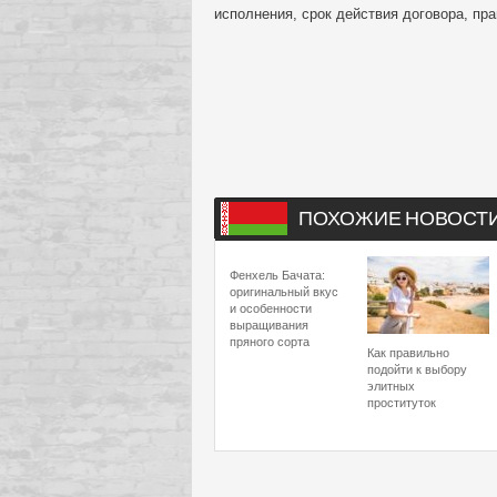
исполнения, срок действия договора, пра
ПОХОЖИЕ НОВОСТ
Фенхель Бачата:
оригинальный вкус
и особенности
выращивания
пряного сорта
Как правильно
подойти к выбору
элитных
проституток