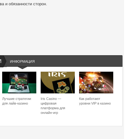
ва и обязанности сторон.
И
ИНФОРМАЦИЯ
Лучшие стратегии
Iris Casino —
Как работают
для лайв-казино
цифровая
уровни VIP в казино
платформа для
онлайн-игр