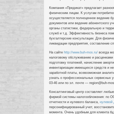
Компания «Предикат» предлагает разно
физическим лицам. К услугам потребител
осуществляется полноценное ведение б
документов или ведение абонентского уч
органы статистики, федеральную и терр
служб и т.д. Эффективность бизнеса по
бухгалтерские консультации. Для физиче
ликвидации предприятия, составление с
На сайте
http://www.buh-mos.ru/
всегда мо
налоговому обслуживанию и расценками н
подготовку платежей, начисление аморт
инвентаризации имеющихся средств и не
заработной платы, всевозможная аналит
узнать о профессиональных сервисных ус
03-46 или по эл. почте —
region@buh-mos
Консалтинговый центр составляет любые
фирмой системы налогообложения: по О
отчетности и нулевого баланса,
нулевой 
персонифицированный учет, восстановит
момента. Очень удобным для клиента буд