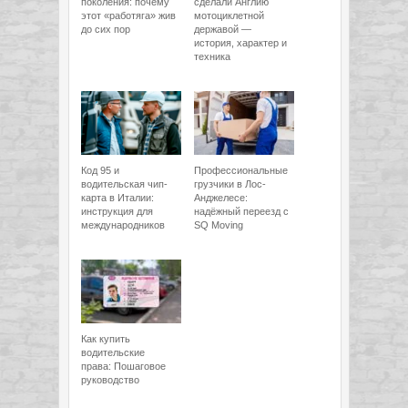
поколения: почему
сделали Англию
этот «работяга» жив
мотоциклетной
до сих пор
державой —
история, характер и
техника
Код 95 и
Профессиональные
водительская чип-
грузчики в Лос-
карта в Италии:
Анджелесе:
инструкция для
надёжный переезд с
международников
SQ Moving
Как купить
водительские
права: Пошаговое
руководство