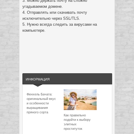
3. Можно держать почту на сложно
угадываемом домене.
4. Отправлять или скачивать почту
исключительно через SSL/TLS.
5. Нужно всегда следить за вирусами на
компьютере.
ИНФОРМАЦИЯ
Фенхель Бачата:
оригинальный вкус
и особенности
выращивания
пряного сорта
Как правильно
подойти к выбору
элитных
проституток