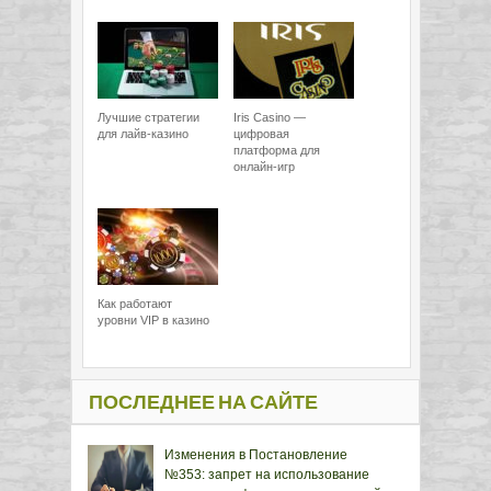
Лучшие стратегии
Iris Casino —
для лайв-казино
цифровая
платформа для
онлайн-игр
Как работают
уровни VIP в казино
ПОСЛЕДНЕЕ НА САЙТЕ
Изменения в Постановление
№353: запрет на использование