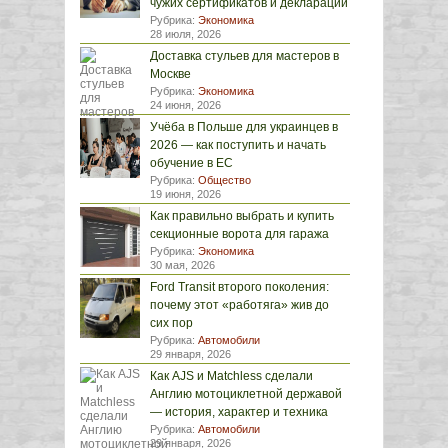
чужих сертификатов и деклараций
Рубрика:
Экономика
28 июля, 2026
Доставка стульев для мастеров в
Москве
Рубрика:
Экономика
24 июня, 2026
Учёба в Польше для украинцев в
2026 — как поступить и начать
обучение в ЕС
Рубрика:
Общество
19 июня, 2026
Как правильно выбрать и купить
секционные ворота для гаража
Рубрика:
Экономика
30 мая, 2026
Ford Transit второго поколения:
почему этот «работяга» жив до
сих пор
Рубрика:
Автомобили
29 января, 2026
Как AJS и Matchless сделали
Англию мотоциклетной державой
— история, характер и техника
Рубрика:
Автомобили
29 января, 2026