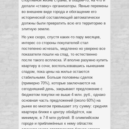
спортивной жизнь страны, в общем-то, на что и
делали «ставку» организаторы. Явные перемены
во внешнем виде города и обогащение его
исторической составляющей автоматически
должны были превратить всю его территорию в
элитную землю.
Но уже скоро, спустя каких-то пару месяцев,
интерес со стороны покупателей стал
постепенно исчезать, медленно но уверено все
показатели пошли на спад, то естественно
после такого всплеска. И вполне разумно купить
квартиру в сочи, воспользовавшись нынешним
спадом, пока цены на жилье остаются
стабильными. Больше половины сделок
(примерно 70%), которые заключаются на
сегодняшний день, закрывают предложение с
бюджетом покупки не выше 4 млн. руб., однако
основная часть предложений (около 60%) на
рынке во многом превышает эту сумму: средняя
квартира ближе к центру обойдётся, как
минимум, в 7-8 млн рублей. В олимпийском
городе и приближённых к нему областях