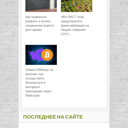
Как правильно
ЧЕК-ЛИСТ «Как
выбрать и купить
предотвратить
секционные ворота
фальсификации на
для гаража
общем собрании
СНТ»
Обмен ЮMoney на
Биткоин: как
осуществить
безопасную и
выгодную
транзакцию через
Wellcrypto
ПОСЛЕДНЕЕ НА САЙТЕ