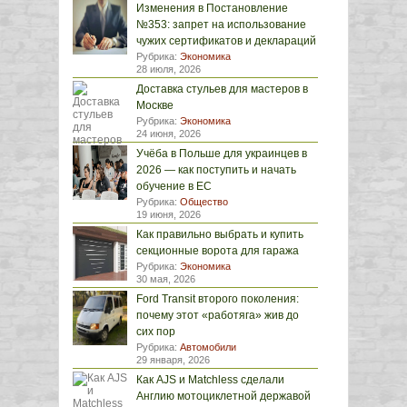
Изменения в Постановление
№353: запрет на использование
чужих сертификатов и деклараций
Рубрика:
Экономика
28 июля, 2026
Доставка стульев для мастеров в
Москве
Рубрика:
Экономика
24 июня, 2026
Учёба в Польше для украинцев в
2026 — как поступить и начать
обучение в ЕС
Рубрика:
Общество
19 июня, 2026
Как правильно выбрать и купить
секционные ворота для гаража
Рубрика:
Экономика
30 мая, 2026
Ford Transit второго поколения:
почему этот «работяга» жив до
сих пор
Рубрика:
Автомобили
29 января, 2026
Как AJS и Matchless сделали
Англию мотоциклетной державой