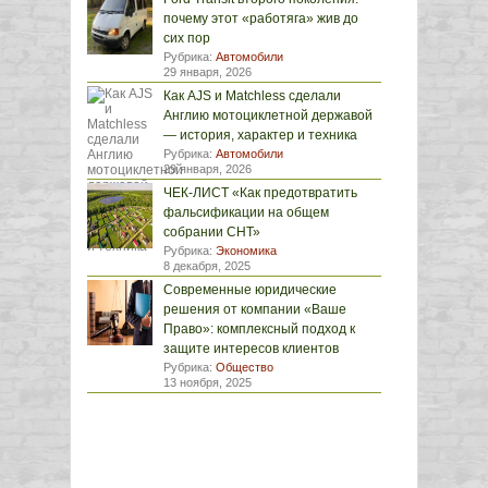
почему этот «работяга» жив до
сих пор
Рубрика:
Автомобили
29 января, 2026
Как AJS и Matchless сделали
Англию мотоциклетной державой
— история, характер и техника
Рубрика:
Автомобили
29 января, 2026
ЧЕК-ЛИСТ «Как предотвратить
фальсификации на общем
собрании СНТ»
Рубрика:
Экономика
8 декабря, 2025
Современные юридические
решения от компании «Ваше
Право»: комплексный подход к
защите интересов клиентов
Рубрика:
Общество
13 ноября, 2025