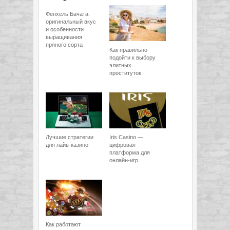
Фенхель Бачата:
оригинальный вкус
и особенности
выращивания
пряного сорта
Как правильно
подойти к выбору
элитных
проституток
Лучшие стратегии
Iris Casino —
для лайв-казино
цифровая
платформа для
онлайн-игр
Как работают