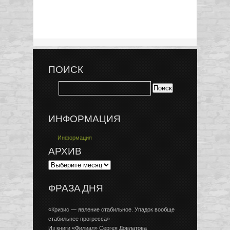
ПОИСК
ИНФОРМАЦИЯ
Информация
АРХИВ
ФРАЗА ДНЯ
«Кризис — явление стабильное. Упадок вообще
стабильнее прогресса»
Из книги «Филиал» Сергея Довлатова