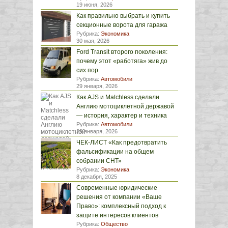
19 июня, 2026
Как правильно выбрать и купить
секционные ворота для гаража
Рубрика:
Экономика
30 мая, 2026
Ford Transit второго поколения:
почему этот «работяга» жив до
сих пор
Рубрика:
Автомобили
29 января, 2026
Как AJS и Matchless сделали
Англию мотоциклетной державой
— история, характер и техника
Рубрика:
Автомобили
29 января, 2026
ЧЕК-ЛИСТ «Как предотвратить
фальсификации на общем
собрании СНТ»
Рубрика:
Экономика
8 декабря, 2025
Современные юридические
решения от компании «Ваше
Право»: комплексный подход к
защите интересов клиентов
Рубрика:
Общество