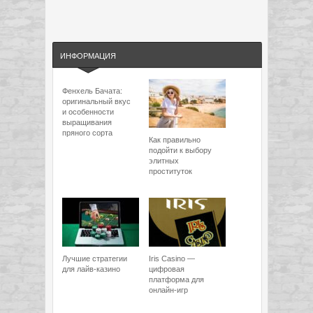
ИНФОРМАЦИЯ
Фенхель Бачата:
оригинальный вкус
и особенности
выращивания
пряного сорта
Как правильно
подойти к выбору
элитных
проституток
Лучшие стратегии
Iris Casino —
для лайв-казино
цифровая
платформа для
онлайн-игр