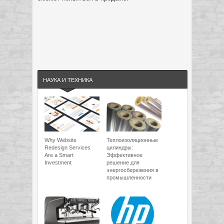
НАУКА И ТЕХНИКА
Why Website
Теплоизоляционные
Redesign Services
цилиндры:
Are a Smart
Эффективное
Investment
решение для
энергосбережения в
промышленности