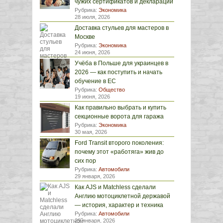
чужих сертификатов и деклараций
Рубрика:
Экономика
28 июля, 2026
Доставка стульев для мастеров в
Москве
Рубрика:
Экономика
24 июня, 2026
Учёба в Польше для украинцев в
2026 — как поступить и начать
обучение в ЕС
Рубрика:
Общество
19 июня, 2026
Как правильно выбрать и купить
секционные ворота для гаража
Рубрика:
Экономика
30 мая, 2026
Ford Transit второго поколения:
почему этот «работяга» жив до
сих пор
Рубрика:
Автомобили
29 января, 2026
Как AJS и Matchless сделали
Англию мотоциклетной державой
— история, характер и техника
Рубрика:
Автомобили
29 января, 2026