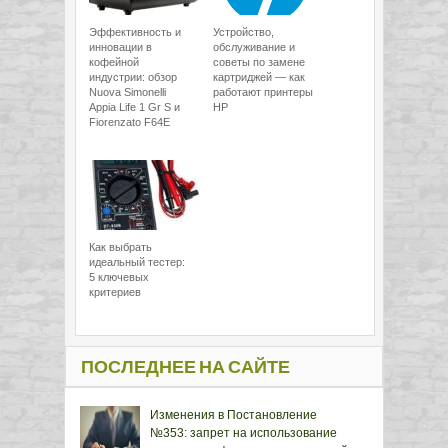
Эффективность и
Устройство,
инновации в
обслуживание и
кофейной
советы по замене
индустрии: обзор
картриджей — как
Nuova Simonelli
работают принтеры
Appia Life 1 Gr S и
HP
Fiorenzato F64E
Как выбрать
идеальный тестер:
5 ключевых
критериев
ПОСЛЕДНЕЕ НА САЙТЕ
Изменения в Постановление
№353: запрет на использование