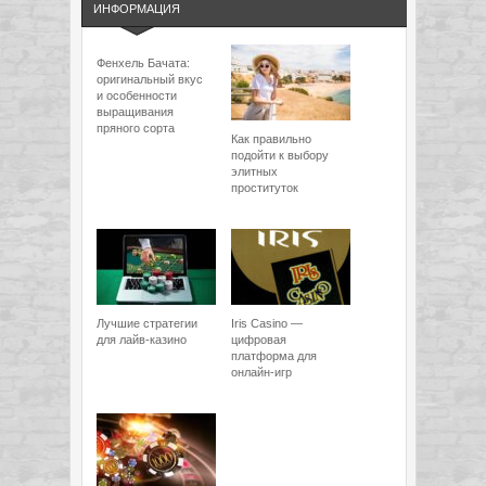
ИНФОРМАЦИЯ
Фенхель Бачата:
оригинальный вкус
и особенности
выращивания
пряного сорта
Как правильно
подойти к выбору
элитных
проституток
Лучшие стратегии
Iris Casino —
для лайв-казино
цифровая
платформа для
онлайн-игр