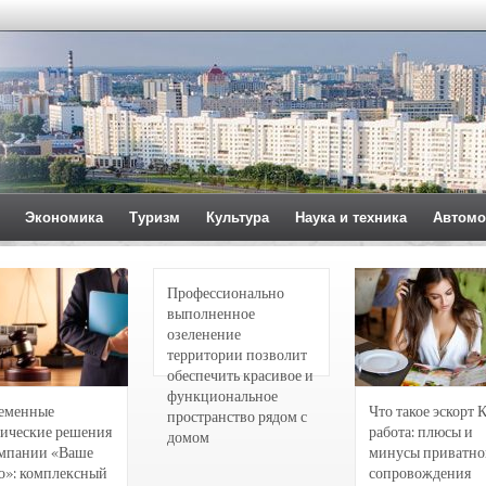
Экономика
Туризм
Культура
Наука и техника
Автомо
Профессионально
выполненное
озеленение
территории позволит
обеспечить красивое и
функциональное
еменные
Что такое эскорт 
пространство рядом с
ические решения
работа: плюсы и
домом
омпании «Ваше
минусы приватно
о»: комплексный
сопровождения