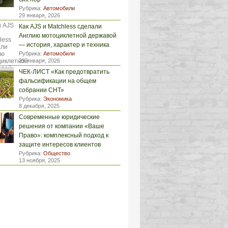
Рубрика:
Автомобили
29 января, 2026
Как AJS и Matchless сделали
Англию мотоциклетной державой
— история, характер и техника
Рубрика:
Автомобили
29 января, 2026
ЧЕК-ЛИСТ «Как предотвратить
фальсификации на общем
собрании СНТ»
Рубрика:
Экономика
8 декабря, 2025
Современные юридические
решения от компании «Ваше
Право»: комплексный подход к
защите интересов клиентов
Рубрика:
Общество
13 ноября, 2025