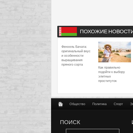
ПОХОЖИЕ НОВОСТ
Фенхель Бачата:
оригинальный вкус
и особенности
выращивания
пряного сорта
Как правильно
подойти к выбору
элитных
проституток
Общество
Политика
Спорт
Э
ПОИСК