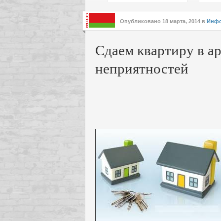
подх
инте
Опубликовано
18 марта, 2014
в
Инф
Сдаем квартиру в ар
неприятностей