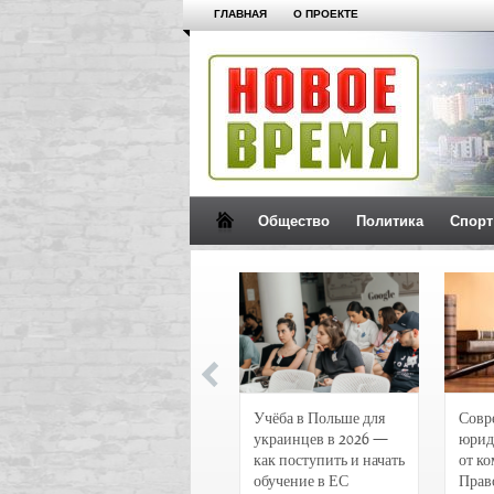
ГЛАВНАЯ
О ПРОЕКТЕ
Общество
Политика
Спорт
Новости и
Учёба в Польше для
Совр
чрезвычайные
украинцев в 2026 —
юрид
происшествия в
как поступить и начать
от к
Воронеже
обучение в ЕС
Прав