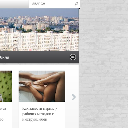
били
Киев
Как завести парня: 7
Новости и
рабочих методов с
чрезвычайные
го
инструкциями
происшествия в
Воронеже