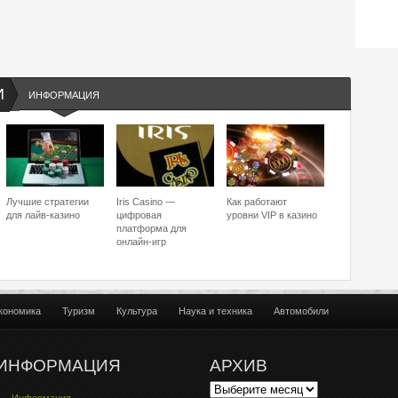
И
ИНФОРМАЦИЯ
Лучшие стратегии
Iris Casino —
Как работают
для лайв-казино
цифровая
уровни VIP в казино
платформа для
онлайн-игр
кономика
Туризм
Культура
Наука и техника
Автомобили
ИНФОРМАЦИЯ
АРХИВ