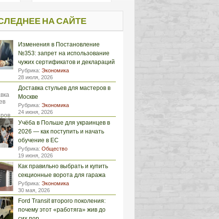
СЛЕДНЕЕ НА САЙТЕ
Изменения в Постановление
№353: запрет на использование
чужих сертификатов и деклараций
Рубрика:
Экономика
28 июля, 2026
Доставка стульев для мастеров в
Москве
Рубрика:
Экономика
24 июня, 2026
Учёба в Польше для украинцев в
2026 — как поступить и начать
обучение в ЕС
Рубрика:
Общество
19 июня, 2026
Как правильно выбрать и купить
секционные ворота для гаража
Рубрика:
Экономика
30 мая, 2026
Ford Transit второго поколения:
почему этот «работяга» жив до
сих пор