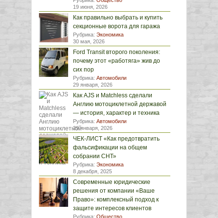
Рубрика:
Общество
19 июня, 2026
Как правильно выбрать и купить
секционные ворота для гаража
Рубрика:
Экономика
30 мая, 2026
Ford Transit второго поколения:
почему этот «работяга» жив до
сих пор
Рубрика:
Автомобили
29 января, 2026
Как AJS и Matchless сделали
Англию мотоциклетной державой
— история, характер и техника
Рубрика:
Автомобили
29 января, 2026
ЧЕК-ЛИСТ «Как предотвратить
фальсификации на общем
собрании СНТ»
Рубрика:
Экономика
8 декабря, 2025
Современные юридические
решения от компании «Ваше
Право»: комплексный подход к
защите интересов клиентов
Рубрика:
Общество