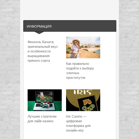
ИНФОРМАЦИЯ
Фенхель Бачата:
оригинальный вкус
и особенности
выращивания
пряного сорта
Как правильно
подойти к выбору
элитных
проституток
Лучшие стратегии
Iris Casino —
для лайв-казино
цифровая
платформа для
онлайн-игр