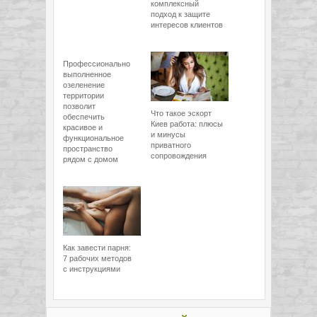
комплексный
подход к защите
интересов клиентов
Профессионально
выполненное
озеленение
территории
позволит
Что такое эскорт
обеспечить
Киев работа: плюсы
красивое и
и минусы
функциональное
приватного
пространство
сопровождения
рядом с домом
Как завести парня:
7 рабочих методов
с инструкциями