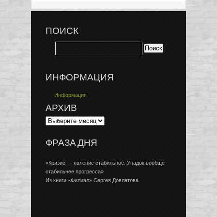
ПОИСК
ИНФОРМАЦИЯ
Информация
АРХИВ
ФРАЗА ДНЯ
«Кризис — явление стабильное. Упадок вообще
стабильнее прогресса»
Из книги «Филиал» Сергея Довлатова