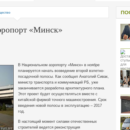
од к защите
ресов клиентов
ПО
щество
аэропорт «Минск»
В Национальном аэропорту «Минск» в ноябре
планируется начать возведение второй взлетно-
посадочной полосы. Как сообщил Анатолий Сивак,
министр транспорта и
коммуникаций РБ, уже
заканчивается разработка архитектурного плана.
Этот проект будет осуществляться вместе с
китайской фирмой точного машиностроения. Срок
введения новой полосы в эксплуатацию – 2017
год.
В настоящий момент силами отечественных
строителей ведется реконструкция