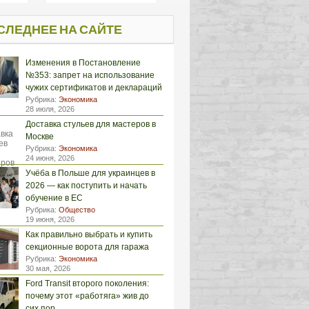
СЛЕДНЕЕ НА САЙТЕ
Изменения в Постановление
№353: запрет на использование
чужих сертификатов и деклараций
Рубрика:
Экономика
28 июля, 2026
Доставка стульев для мастеров в
Москве
Рубрика:
Экономика
24 июня, 2026
Учёба в Польше для украинцев в
2026 — как поступить и начать
обучение в ЕС
Рубрика:
Общество
19 июня, 2026
Как правильно выбрать и купить
секционные ворота для гаража
Рубрика:
Экономика
30 мая, 2026
Ford Transit второго поколения:
почему этот «работяга» жив до
сих пор