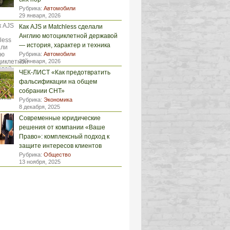
Рубрика:
Автомобили
29 января, 2026
Как AJS и Matchless сделали
Англию мотоциклетной державой
— история, характер и техника
Рубрика:
Автомобили
29 января, 2026
ЧЕК-ЛИСТ «Как предотвратить
фальсификации на общем
собрании СНТ»
Рубрика:
Экономика
8 декабря, 2025
Современные юридические
решения от компании «Ваше
Право»: комплексный подход к
защите интересов клиентов
Рубрика:
Общество
13 ноября, 2025