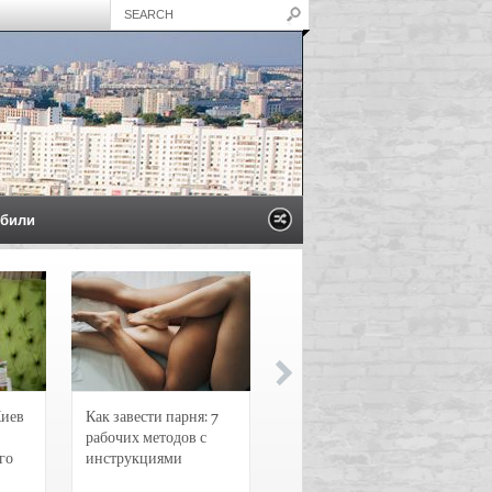
били
Киев
Как завести парня: 7
Новости и
рабочих методов с
чрезвычайные
го
инструкциями
происшествия в
Воронеже