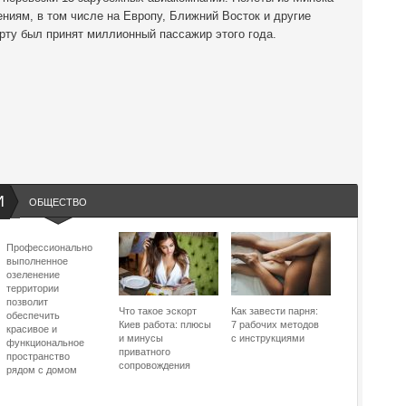
ниям, в том числе на Европу, Ближний Восток и другие
рту был принят миллионный пассажир этого года.
И
ОБЩЕСТВО
Профессионально
выполненное
озеленение
территории
позволит
Что такое эскорт
Как завести парня:
обеспечить
Киев работа: плюсы
7 рабочих методов
красивое и
и минусы
с инструкциями
функциональное
приватного
пространство
сопровождения
рядом с домом