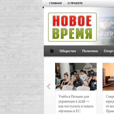
ГЛАВНАЯ
О ПРОЕКТЕ
Общество
Политика
Спорт
Новости и
Учёба в Польше для
Совр
чрезвычайные
украинцев в 2026 —
юрид
происшествия в
как поступить и начать
от к
Воронеже
обучение в ЕС
Прав