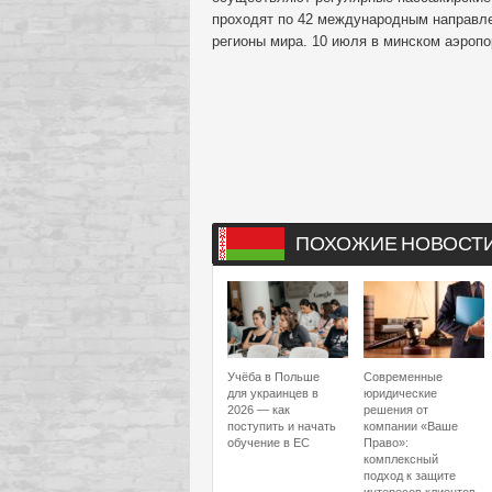
проходят по 42 международным направле
регионы мира. 10 июля в минском аэропо
ПОХОЖИЕ НОВОСТ
Учёба в Польше
Современные
для украинцев в
юридические
2026 — как
решения от
поступить и начать
компании «Ваше
обучение в ЕС
Право»:
комплексный
подход к защите