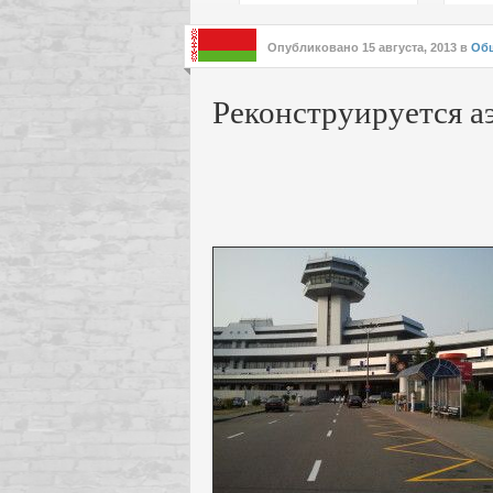
подх
инте
Опубликовано
15 августа, 2013
в
Об
Реконструируется 