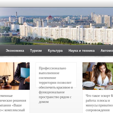
Экономика
Туризм
Культура
Наука и техника
Автомо
Профессионально
выполненное
озеленение
территории позволит
обеспечить красивое и
функциональное
еменные
Что такое эскорт 
пространство рядом с
ические решения
работа: плюсы и
домом
омпании «Ваше
минусы приватно
о»: комплексный
сопровождения