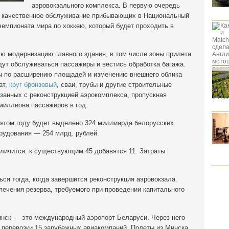
аэровокзального комплекса. В первую очередь
ть качественное обслуживание прибывающих в Национальный
чемпионата мира по хоккею, который будет проходить в
ю модернизацию главного здания, в том числе зоны прилета
дут обслуживаться пассажиры и вестись обработка багажа.
ы по расширению площадей и изменению внешнего облика
ат,
круг бронзовый
, сваи, трубы и другие строительные
занных с реконструкцией аэрокомплекса, пропускная
 миллиона пассажиров в год.
 этом году будет выделено 324 миллиарда белорусских
орудования — 254 млрд. рублей.
еличится: к существующим 45 добавятся 11. Затраты
ся тогда, когда завершится реконструкция аэровокзала.
печения резерва, требуемого при проведении капитального
нск — это международный аэропорт Беларуси. Через него
перевозки 15 зарубежных авиакомпаний. Полеты из Минска