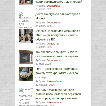
чужих сертификатов и деклараций
Рубрика:
Экономика
28 июля, 2026
Доставка стульев для мастеров в
Москве
Рубрика:
Экономика
24 июня, 2026
Учёба в Польше для украинцев в
2026 — как поступить и начать
обучение в ЕС
Рубрика:
Общество
19 июня, 2026
Как правильно выбрать и купить
секционные ворота для гаража
Рубрика:
Экономика
30 мая, 2026
Ford Transit второго поколения:
почему этот «работяга» жив до
сих пор
Рубрика:
Автомобили
29 января, 2026
Как AJS и Matchless сделали
Англию мотоциклетной державой
— история, характер и техника
Рубрика:
Автомобили
29 января, 2026