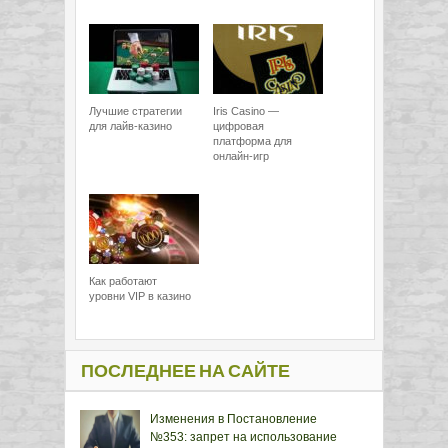
Лучшие стратегии
Iris Casino —
для лайв-казино
цифровая
платформа для
онлайн-игр
Как работают
уровни VIP в казино
ПОСЛЕДНЕЕ НА САЙТЕ
Изменения в Постановление
№353: запрет на использование