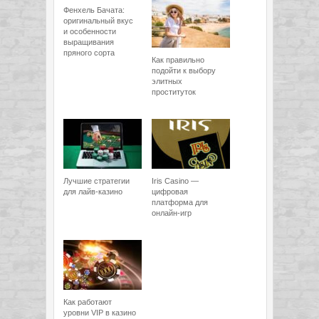
Фенхель Бачата:
оригинальный вкус
и особенности
выращивания
пряного сорта
Как правильно
подойти к выбору
элитных
проституток
Лучшие стратегии
Iris Casino —
для лайв-казино
цифровая
платформа для
онлайн-игр
Как работают
уровни VIP в казино