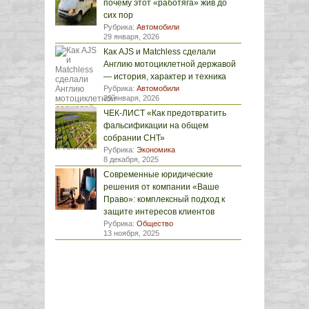
почему этот «работяга» жив до
сих пор
Рубрика:
Автомобили
29 января, 2026
Как AJS и Matchless сделали
Англию мотоциклетной державой
— история, характер и техника
Рубрика:
Автомобили
29 января, 2026
ЧЕК-ЛИСТ «Как предотвратить
фальсификации на общем
собрании СНТ»
Рубрика:
Экономика
8 декабря, 2025
Современные юридические
решения от компании «Ваше
Право»: комплексный подход к
защите интересов клиентов
Рубрика:
Общество
13 ноября, 2025