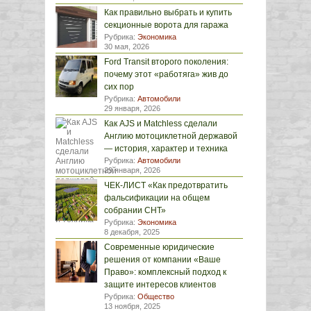
Как правильно выбрать и купить
секционные ворота для гаража
Рубрика:
Экономика
30 мая, 2026
Ford Transit второго поколения:
почему этот «работяга» жив до
сих пор
Рубрика:
Автомобили
29 января, 2026
Как AJS и Matchless сделали
Англию мотоциклетной державой
— история, характер и техника
Рубрика:
Автомобили
29 января, 2026
ЧЕК-ЛИСТ «Как предотвратить
фальсификации на общем
собрании СНТ»
Рубрика:
Экономика
8 декабря, 2025
Современные юридические
решения от компании «Ваше
Право»: комплексный подход к
защите интересов клиентов
Рубрика:
Общество
13 ноября, 2025