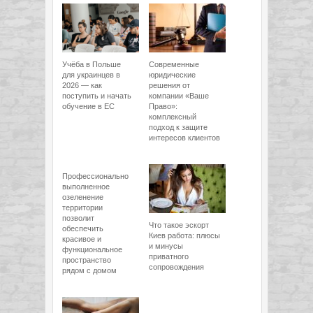
Учёба в Польше
Современные
для украинцев в
юридические
2026 — как
решения от
поступить и начать
компании «Ваше
обучение в ЕС
Право»:
комплексный
подход к защите
интересов клиентов
Профессионально
выполненное
озеленение
территории
позволит
Что такое эскорт
обеспечить
Киев работа: плюсы
красивое и
и минусы
функциональное
приватного
пространство
сопровождения
рядом с домом