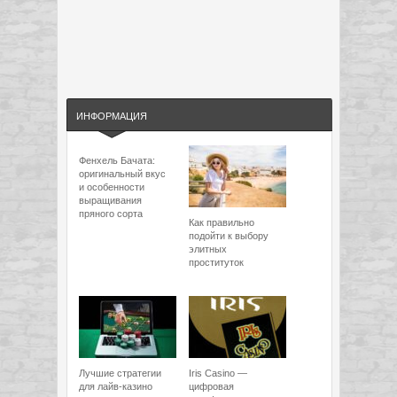
ИНФОРМАЦИЯ
Фенхель Бачата:
оригинальный вкус
и особенности
выращивания
пряного сорта
Как правильно
подойти к выбору
элитных
проституток
Лучшие стратегии
Iris Casino —
для лайв-казино
цифровая