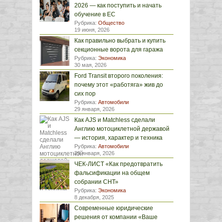
2026 — как поступить и начать
обучение в ЕС
Рубрика:
Общество
19 июня, 2026
Как правильно выбрать и купить
секционные ворота для гаража
Рубрика:
Экономика
30 мая, 2026
Ford Transit второго поколения:
почему этот «работяга» жив до
сих пор
Рубрика:
Автомобили
29 января, 2026
Как AJS и Matchless сделали
Англию мотоциклетной державой
— история, характер и техника
Рубрика:
Автомобили
29 января, 2026
ЧЕК-ЛИСТ «Как предотвратить
фальсификации на общем
собрании СНТ»
Рубрика:
Экономика
8 декабря, 2025
Современные юридические
решения от компании «Ваше