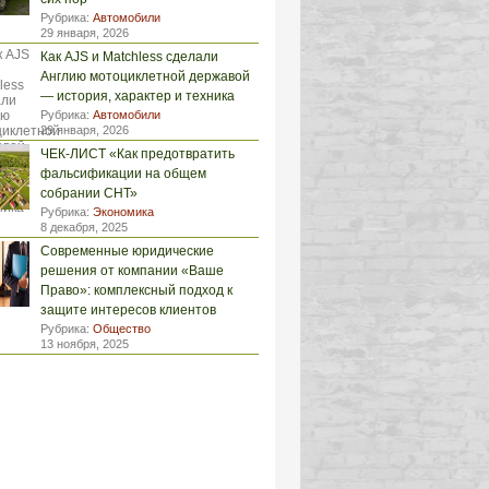
Рубрика:
Автомобили
29 января, 2026
Как AJS и Matchless сделали
Англию мотоциклетной державой
— история, характер и техника
Рубрика:
Автомобили
29 января, 2026
ЧЕК-ЛИСТ «Как предотвратить
фальсификации на общем
собрании СНТ»
Рубрика:
Экономика
8 декабря, 2025
Современные юридические
решения от компании «Ваше
Право»: комплексный подход к
защите интересов клиентов
Рубрика:
Общество
13 ноября, 2025