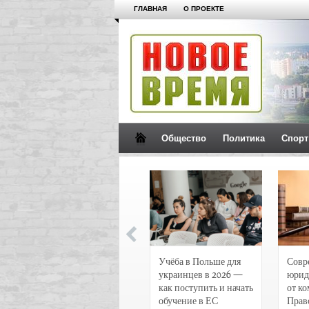
ГЛАВНАЯ
О ПРОЕКТЕ
Общество
Политика
Спорт
Новости и
Учёба в Польше для
Совр
чрезвычайные
украинцев в 2026 —
юрид
происшествия в
как поступить и начать
от к
Воронеже
обучение в ЕС
Прав