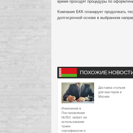
время проходят процедуры по оформлени
Компания БКК планирует продолжать тес
долгосрочной основе в выбранном напра
ПОХОЖИЕ НОВОСТ
Доставка стульев
для мастеров в
Москве
Изменения в
Постановление
№353: запрет на
использование
чужих
сертификатов и