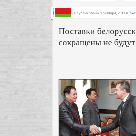
подх
инте
Опубликовано
9 октября, 2013
в
Эко
Поставки белорусск
сокращены не будут