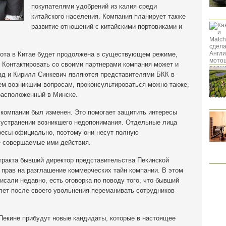
покупателями удобрений из калия среди
китайского населения. Компания планирует также
развитие отношений с китайскими портовиками и
бота в Китае будет продолжена в существующем режиме,
 Контактировать со своими партнерами компания может и
озд и Кирилл Синкевич являются представителями БКК в
ем возникшим вопросам, проконсультироваться можно также,
расположенный в Минске.
 компании был изменен. Это помогает защитить интересы
в устранении возникшего недопонимания. Отдельные лица
ресы официально, поэтому они несут полную
е совершаемые ими действия.
тракта бывший директор представительства Пекинской
х прав на разглашение коммерческих тайн компании. В этом
исали недавно, есть оговорка по поводу того, что бывший
 лет после своего увольнения переманивать сотрудников
Пекине прибудут новые кандидаты, которые в настоящее