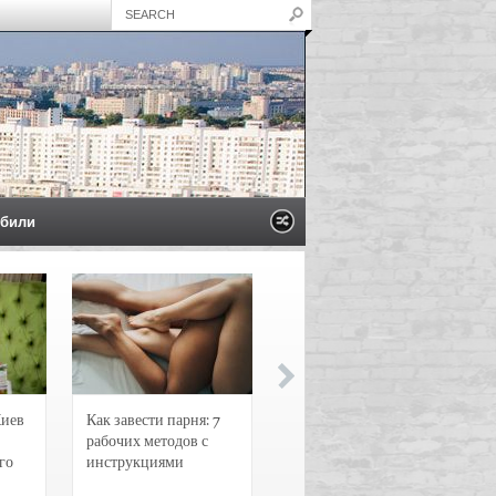
били
Киев
Как завести парня: 7
Новости и
рабочих методов с
чрезвычайные
го
инструкциями
происшествия в
Воронеже