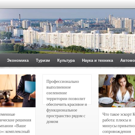
Экономика
Туризм
Культура
Наука и техника
Автомо
Профессионально
выполненное
озеленение
территории позволит
обеспечить красивое и
функциональное
еменные
Что такое эскорт 
пространство рядом с
ические решения
работа: плюсы и
домом
омпании «Ваше
минусы приватно
о»: комплексный
сопровождения