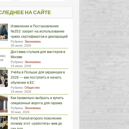
СЛЕДНЕЕ НА САЙТЕ
Изменения в Постановление
№353: запрет на использование
чужих сертификатов и деклараций
Рубрика:
Экономика
28 июля, 2026
Доставка стульев для мастеров в
Москве
Рубрика:
Экономика
24 июня, 2026
Учёба в Польше для украинцев в
2026 — как поступить и начать
обучение в ЕС
Рубрика:
Общество
19 июня, 2026
Как правильно выбрать и купить
секционные ворота для гаража
Рубрика:
Экономика
30 мая, 2026
Ford Transit второго поколения:
почему этот «работяга» жив до
сих пор