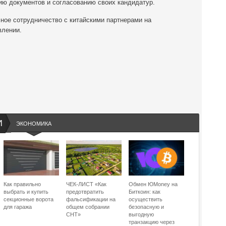
ю документов и согласованию своих кандидатур.
ное сотрудничество с китайскими партнерами на
влении.
И
ЭКОНОМИКА
Как правильно
ЧЕК-ЛИСТ «Как
Обмен ЮMoney на
выбрать и купить
предотвратить
Биткоин: как
секционные ворота
фальсификации на
осуществить
для гаража
общем собрании
безопасную и
СНТ»
выгодную
транзакцию через