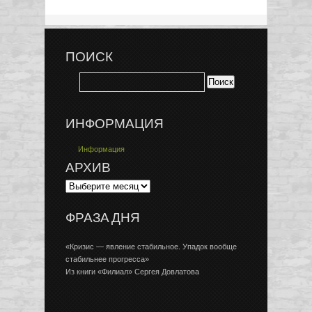
ПОИСК
ИНФОРМАЦИЯ
Информация
АРХИВ
ФРАЗА ДНЯ
«Кризис — явление стабильное. Упадок вообще
стабильнее прогресса»
Из книги «Филиал» Сергея Довлатова