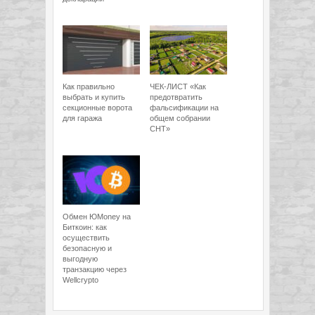
Как правильно
ЧЕК-ЛИСТ «Как
выбрать и купить
предотвратить
секционные ворота
фальсификации на
для гаража
общем собрании
СНТ»
Обмен ЮMoney на
Биткоин: как
осуществить
безопасную и
выгодную
транзакцию через
Wellcrypto