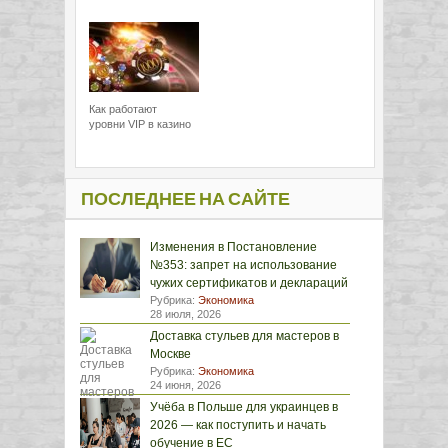
Как работают
уровни VIP в казино
ПОСЛЕДНЕЕ НА САЙТЕ
Изменения в Постановление
№353: запрет на использование
чужих сертификатов и деклараций
Рубрика:
Экономика
28 июля, 2026
Доставка стульев для мастеров в
Москве
Рубрика:
Экономика
24 июня, 2026
Учёба в Польше для украинцев в
2026 — как поступить и начать
обучение в ЕС