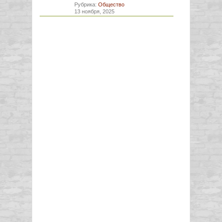
Рубрика:
Общество
13 ноября, 2025