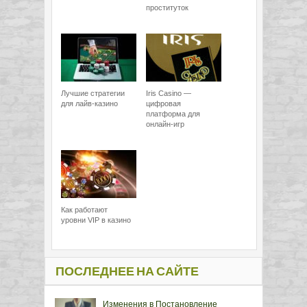
проституток
Лучшие стратегии
Iris Casino —
для лайв-казино
цифровая
платформа для
онлайн-игр
Как работают
уровни VIP в казино
ПОСЛЕДНЕЕ НА САЙТЕ
Изменения в Постановление