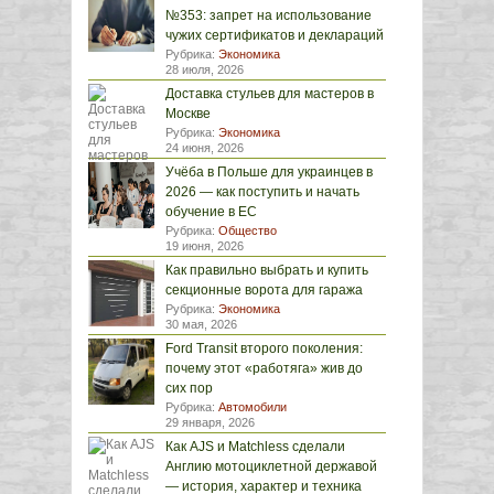
№353: запрет на использование
чужих сертификатов и деклараций
Рубрика:
Экономика
28 июля, 2026
Доставка стульев для мастеров в
Москве
Рубрика:
Экономика
24 июня, 2026
Учёба в Польше для украинцев в
2026 — как поступить и начать
обучение в ЕС
Рубрика:
Общество
19 июня, 2026
Как правильно выбрать и купить
секционные ворота для гаража
Рубрика:
Экономика
30 мая, 2026
Ford Transit второго поколения:
почему этот «работяга» жив до
сих пор
Рубрика:
Автомобили
29 января, 2026
Как AJS и Matchless сделали
Англию мотоциклетной державой
— история, характер и техника