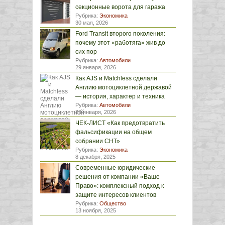
секционные ворота для гаража
Рубрика:
Экономика
30 мая, 2026
Ford Transit второго поколения:
почему этот «работяга» жив до
сих пор
Рубрика:
Автомобили
29 января, 2026
Как AJS и Matchless сделали
Англию мотоциклетной державой
— история, характер и техника
Рубрика:
Автомобили
29 января, 2026
ЧЕК-ЛИСТ «Как предотвратить
фальсификации на общем
собрании СНТ»
Рубрика:
Экономика
8 декабря, 2025
Современные юридические
решения от компании «Ваше
Право»: комплексный подход к
защите интересов клиентов
Рубрика:
Общество
13 ноября, 2025