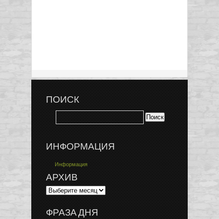
ПОИСК
ИНФОРМАЦИЯ
Информация
АРХИВ
ФРАЗА ДНЯ