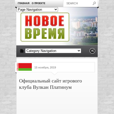
ГЛАВНАЯ
О ПРОЕКТЕ
15 ноября, 2019
Официальный сайт игрового
клуба Вулкан Платинум