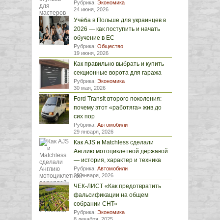
Рубрика:
Экономика
24 июня, 2026
Учёба в Польше для украинцев в
2026 — как поступить и начать
обучение в ЕС
Рубрика:
Общество
19 июня, 2026
Как правильно выбрать и купить
секционные ворота для гаража
Рубрика:
Экономика
30 мая, 2026
Ford Transit второго поколения:
почему этот «работяга» жив до
сих пор
Рубрика:
Автомобили
29 января, 2026
Как AJS и Matchless сделали
Англию мотоциклетной державой
— история, характер и техника
Рубрика:
Автомобили
29 января, 2026
ЧЕК-ЛИСТ «Как предотвратить
фальсификации на общем
собрании СНТ»
Рубрика:
Экономика
8 декабря, 2025