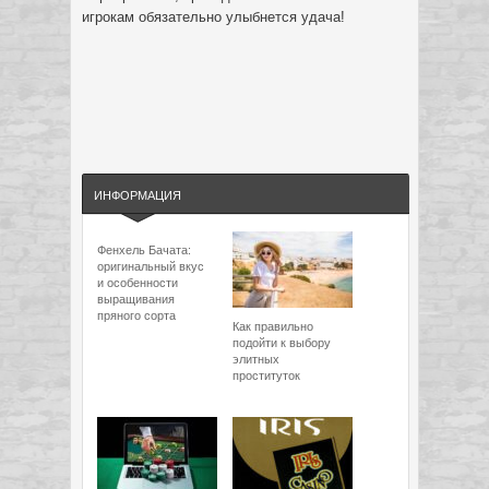
игрокам обязательно улыбнется удача!
ИНФОРМАЦИЯ
Фенхель Бачата:
оригинальный вкус
и особенности
выращивания
пряного сорта
Как правильно
подойти к выбору
элитных
проституток