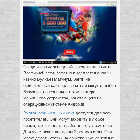
Среди игорных заведений, представленных во
Всемирной сети, заметно выделяется онлайн-
казино Вулкан Платинум. Зайти на
официальный сайт пользователи могут с любого
браузера, персонального компьютера,
мобильного устройства, работающего на
операционной системе Андроид.
Вулкан официальный сайт
доступен для всех
посетителей. Они могут заходить в любое
время, так как портал работает круглосуточно.
Для участников доступны 2 режима игры. Они
могут делать ставки на собственные денежные