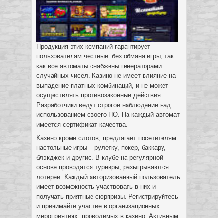
Продукция этих компаний гарантирует
пользователям честные, без обмана игры, так
как все автоматы снабжены генераторами
случайных чисел. Казино не имеет влияние на
выпадение платных комбинаций, и не может
осуществлять противозаконные действия.
Разработчики ведут строгое наблюдение над
использованием своего ПО. На каждый автомат
имеется сертификат качества.
Казино кроме слотов, предлагает посетителям
настольные игры – рулетку, покер, баккару,
блэкджек и другие. В клубе на регулярной
основе проводятся турниры, разыгрываются
лотереи. Каждый авторизованный пользователь
имеет возможность участвовать в них и
получать приятные сюрпризы. Регистрируйтесь
и принимайте участие в организационных
мероприятиях, проводимых в казино. Активным