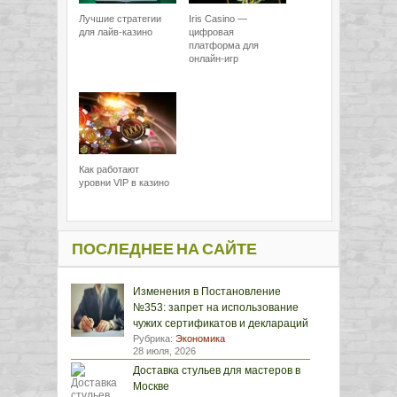
Лучшие стратегии
Iris Casino —
для лайв-казино
цифровая
платформа для
онлайн-игр
Как работают
уровни VIP в казино
ПОСЛЕДНЕЕ НА САЙТЕ
Изменения в Постановление
№353: запрет на использование
чужих сертификатов и деклараций
Рубрика:
Экономика
28 июля, 2026
Доставка стульев для мастеров в
Москве