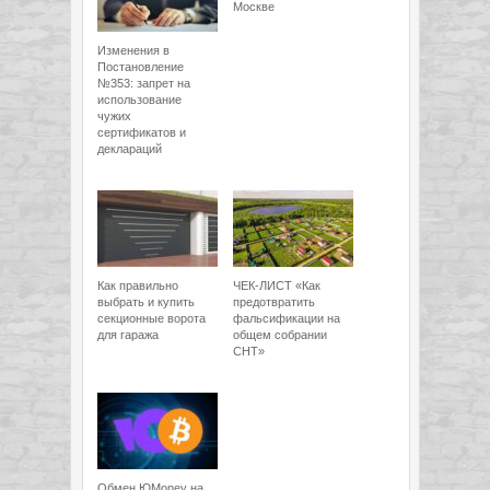
Москве
Изменения в
Постановление
№353: запрет на
использование
чужих
сертификатов и
деклараций
Как правильно
ЧЕК-ЛИСТ «Как
выбрать и купить
предотвратить
секционные ворота
фальсификации на
для гаража
общем собрании
СНТ»
Обмен ЮMoney на