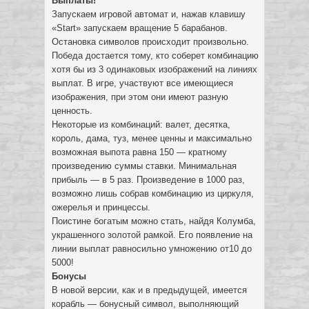
Выплаты!
Запускаем игровой автомат и, нажав клавишу
«Start» запускаем вращение 5 барабанов.
Остановка символов происходит произвольно.
Победа достается тому, кто соберет комбинацию
хотя бы из 3 одинаковых изображений на линиях
выплат. В игре, участвуют все имеющиеся
изображения, при этом они имеют разную
ценность.
Некоторые из комбинаций: валет, десятка,
король, дама, туз, менее ценны и максимально
возможная выпота равна 150 — кратному
произведению суммы ставки. Минимальная
прибыль — в 5 раз. Произведение в 1000 раз,
возможно лишь собрав комбинацию из циркуля,
ожерелья и принцессы.
Поистине богатым можно стать, найдя Колумба,
украшенного золотой рамкой. Его появление на
линии выплат равносильно умножению от10 до
5000!
Бонусы
В новой версии, как и в предыдущей, имеется
корабль — бонусный символ, выполняющий