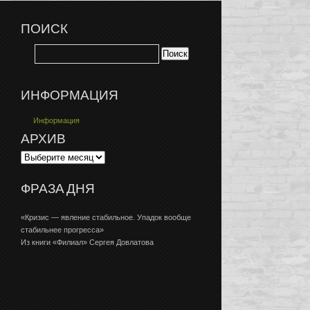
ПОИСК
ИНФОРМАЦИЯ
Информация
АРХИВ
ФРАЗА ДНЯ
«Кризис — явление стабильное. Упадок вообще
стабильнее прогресса»
Из книги «Филиал» Сергея Довлатова