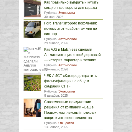
Как правильно выбрать и купить
секционные ворота для гаража
Рубрика:
Экономика
30 мая, 2026
Ford Transit второго поколения:
почему этот «работяга» жив до
сих пор
Рубрика:
Автомобили
29 января, 2026
Как AJS и Matchless сделали
Англию мотоциклетной державой
— история, характер и техника
Рубрика:
Автомобили
29 января, 2026
ЧЕК-ЛИСТ «Как предотвратить
фальсификации на общем
собрании СНТ»
Рубрика:
Экономика
8 декабря, 2025
Современные юридические
решения от компании «Ваше
Право»: комплексный подход к
защите интересов клиентов
Рубрика:
Общество
13 ноября, 2025