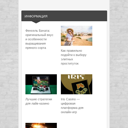
ИНФОРМАЦИЯ
Фенхель Бачата:
оригинальный вкус
и особенности
выращивания
пряного сорта
Как правильно
подойти к выбору
элитных
проституток
Лучшие стратегии
Iris Casino —
для лайв-казино
цифровая
платформа для
онлайн-игр