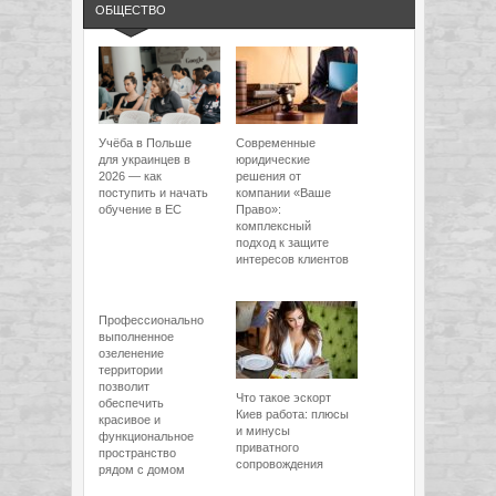
ОБЩЕСТВО
Учёба в Польше
Современные
для украинцев в
юридические
2026 — как
решения от
поступить и начать
компании «Ваше
обучение в ЕС
Право»:
комплексный
подход к защите
интересов клиентов
Профессионально
выполненное
озеленение
территории
позволит
Что такое эскорт
обеспечить
Киев работа: плюсы
красивое и
и минусы
функциональное
приватного
пространство
сопровождения
рядом с домом