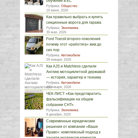
обучение в ЕС
Рубрика:
Общество
19 июня, 2026
Как правильно выбрать и купить
секционные ворота для гаража
Рубрика:
Экономика
30 мая, 2026
Ford Transit второго поколения:
почему этот «работяга» жив до
сих пор
Рубрика:
Автомобили
29 января, 2026
Как AJS и Matchless сделали
Англию мотоциклетной державой
— история, характер и техника
Рубрика:
Автомобили
29 января, 2026
ЧЕК-ЛИСТ «Как предотвратить
фальсификации на общем
собрании СНТ»
Рубрика:
Экономика
8 декабря, 2025
Современные юридические
решения от компании «Ваше
Право»: комплексный подход к
защите интересов клиентов