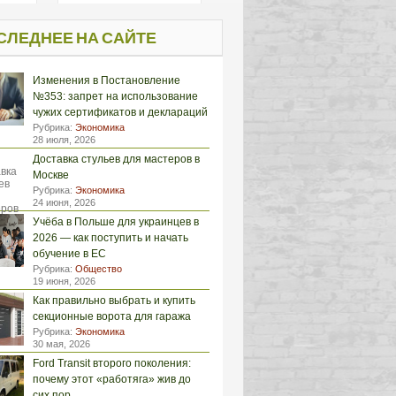
СЛЕДНЕЕ НА САЙТЕ
Изменения в Постановление
№353: запрет на использование
чужих сертификатов и деклараций
Рубрика:
Экономика
28 июля, 2026
Доставка стульев для мастеров в
Москве
Рубрика:
Экономика
24 июня, 2026
Учёба в Польше для украинцев в
2026 — как поступить и начать
обучение в ЕС
Рубрика:
Общество
19 июня, 2026
Как правильно выбрать и купить
секционные ворота для гаража
Рубрика:
Экономика
30 мая, 2026
Ford Transit второго поколения:
почему этот «работяга» жив до
сих пор