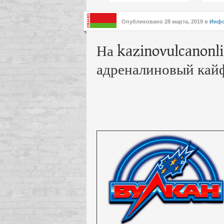
подх
инте
Опубликовано
28 марта, 2019
в
Инф
На kazinovulcanonli
адреналиновый кайф