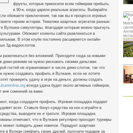
фрукты, которые приносили всем геймерам прибыль
в 90-е, когда царили реальные агрегаты. Выбирайте
ли обожаете приключения, так как вы в процессе игровых
танете героем истории. Тематики азартных агрегатов разные:
оге Вулкана симуляторы, благодаря которым можно прыгнуть
культурами. Обожают клиенты сайта развлекаться в
ильмам. В этом клубе постоянно расширяется онлайн-
ных 3д-видеослотов.
м развлекаться без вложений. Приходите сюда за новыми
в демо-режиме не нужно рисковать своими деньгами.
рой гостей не ограничивают в числе демо-слотов, так что
Не нужно создавать профиль в Вулкане, если не хотите
отят проверить удачу в игре на деньги, должны создать
ulcanonline.org
всегда удача будет около активных геймеров,
т вне сомнений за вами.
ент, когда создадите профиль. Игровая площадка подарит
дивят всех. Ставьте бонус-средства на кон и играйте в
редства, выводите их и тратьте. Игровая площадка
оманы отмечают, что в Вулкане регулярно проходят турниры
х может победить даже новичок. Порадует азартная
е в Вулкан гемблить своих друзей, получите подарок за