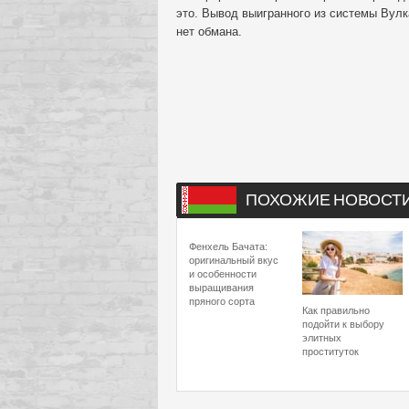
это. Вывод выигранного из системы Вулк
нет обмана.
ПОХОЖИЕ НОВОСТ
Фенхель Бачата:
оригинальный вкус
и особенности
выращивания
пряного сорта
Как правильно
подойти к выбору
элитных
проституток