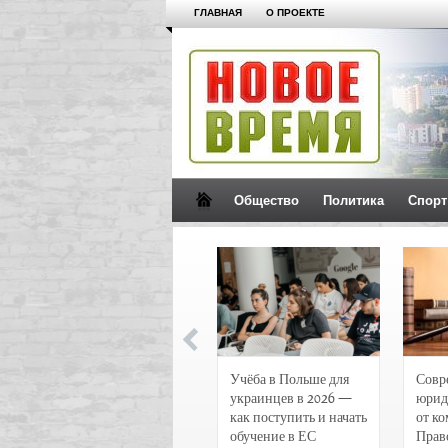
ГЛАВНАЯ
О ПРОЕКТЕ
Общество
Политика
Спорт
Новости и
Учёба в Польше для
Совр
чрезвычайные
украинцев в 2026 —
юрид
происшествия в
как поступить и начать
от к
Воронеже
обучение в ЕС
Прав