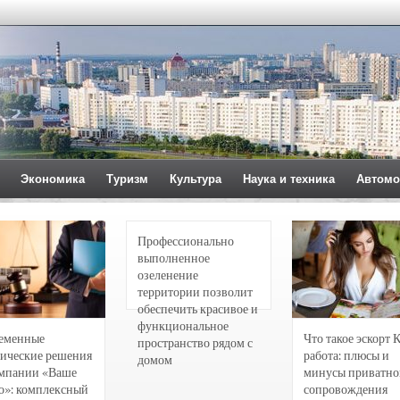
Экономика
Туризм
Культура
Наука и техника
Автомо
Профессионально
выполненное
озеленение
территории позволит
обеспечить красивое и
функциональное
еменные
Что такое эскорт 
пространство рядом с
ические решения
работа: плюсы и
домом
омпании «Ваше
минусы приватно
о»: комплексный
сопровождения