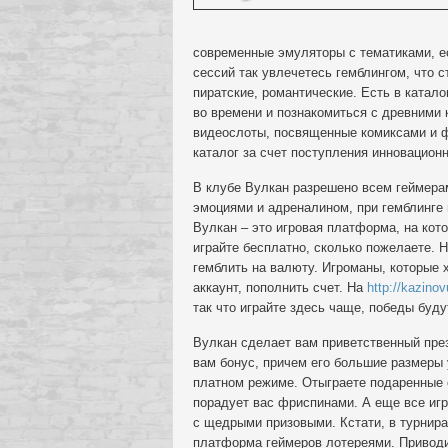
современные эмуляторы с тематиками, ес
сессий так увлечетесь гемблингом, что с
пиратские, романтические. Есть в катал
во времени и познакомиться с древними 
видеослоты, посвященные комиксами и ф
каталог за счет поступления инновацион
В клубе Вулкан разрешено всем геймера
эмоциями и адреналином, при гемблинге 
Вулкан – это игровая платформа, на кото
играйте бесплатно, сколько пожелаете. 
гемблить на валюту. Игроманы, которые х
аккаунт, пополнить счет. На
http://kazinov
так что играйте здесь чаще, победы буду
Вулкан сделает вам приветственный през
вам бонус, причем его большие размеры у
платном режиме. Отыграете подаренные с
порадует вас фриспинами. А еще все игр
с щедрыми призовыми. Кстати, в турнира
платформа геймеров лотереями. Приводит