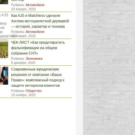
Рубрика:
Автомобили
29 января, 2026
Как AJS и Matchless сделали
Англию мотоциклетной державой
— история, характер и техника
Рубрика:
Автомобили
29 января, 2026
ЧЕК-ЛИСТ «Как предотвратить
фальсификации на общем
собрании СНТ»
Рубрика:
Экономика
8 декабря, 2025
Современные юридические
решения от компании «Ваше
Право»: комплексный подход к
защите интересов клиентов
Рубрика:
Общество
13 ноября, 2025