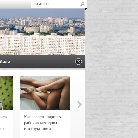
били
Киев
Как завести парня: 7
Новости и
рабочих методов с
чрезвычайные
го
инструкциями
происшествия в
Воронеже