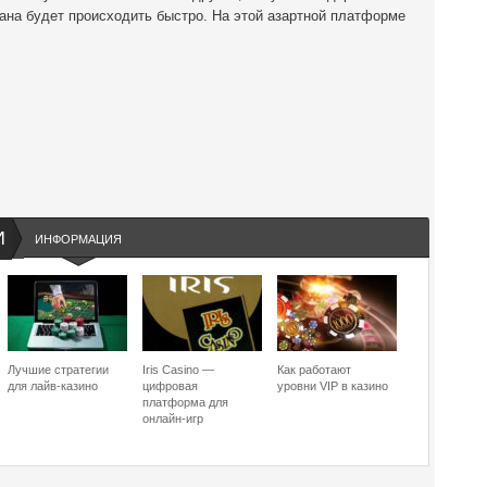
ана будет происходить быстро. На этой азартной платформе
И
ИНФОРМАЦИЯ
Лучшие стратегии
Iris Casino —
Как работают
для лайв-казино
цифровая
уровни VIP в казино
платформа для
онлайн-игр