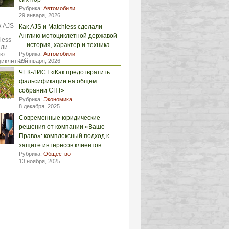
Рубрика:
Автомобили
29 января, 2026
Как AJS и Matchless сделали
Англию мотоциклетной державой
— история, характер и техника
Рубрика:
Автомобили
29 января, 2026
ЧЕК-ЛИСТ «Как предотвратить
фальсификации на общем
собрании СНТ»
Рубрика:
Экономика
8 декабря, 2025
Современные юридические
решения от компании «Ваше
Право»: комплексный подход к
защите интересов клиентов
Рубрика:
Общество
13 ноября, 2025