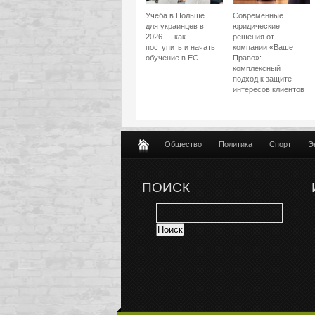
Учёба в Польше
Современные
для украинцев в
юридические
2026 — как
решения от
поступить и начать
компании «Ваше
обучение в ЕС
Право»:
комплексный
подход к защите
интересов клиентов
Общество
Политика
Спорт
Э
ПОИСК