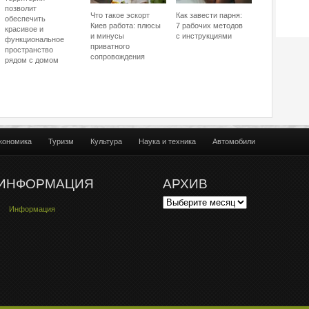
позволит
Что такое эскорт
Как завести парня:
обеспечить
Киев работа: плюсы
7 рабочих методов
красивое и
и минусы
с инструкциями
функциональное
приватного
пространство
сопровождения
рядом с домом
кономика
Туризм
Культура
Наука и техника
Автомобили
ИНФОРМАЦИЯ
АРХИВ
Информация