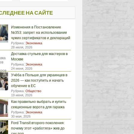
СЛЕДНЕЕ НА САЙТЕ
Изменения в Постановление
№353: запрет на использование
чужих сертификатов и деклараций
Рубрика:
Экономика
28 июля, 2026
Доставка стульев для мастеров в
Москве
Рубрика:
Экономика
24 июня, 2026
Учёба в Польше для украинцев в
2026 — как поступить и начать
обучение в ЕС
Рубрика:
Общество
19 июня, 2026
Как правильно выбрать и купить
секционные ворота для гаража
Рубрика:
Экономика
30 мая, 2026
Ford Transit второго поколения:
почему этот «работяга» жив до
сих пор