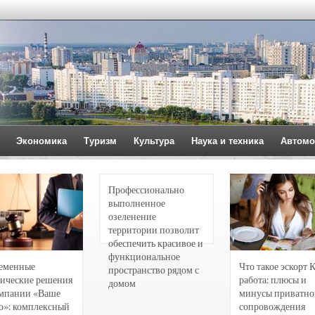
Экономика
Туризм
Культура
Наука и техника
Автомо
Профессионально
выполненное
озеленение
территории позволит
обеспечить красивое и
функциональное
еменные
Что такое эскорт 
пространство рядом с
ические решения
работа: плюсы и
домом
омпании «Ваше
минусы приватно
о»: комплексный
сопровождения