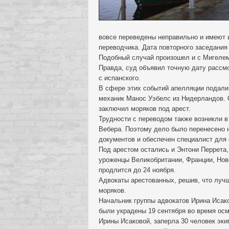
вовсе переведены неправильно и имеют и
переводчика. Дата повторного заседания
Подобный случай произошел и с Мигелем
Правда, суд объявил точную дату рассм
с испанского.
В сфере этих событий апелляции подали
механик Манос Уэбелс из Нидерландов. 
заключил моряков под арест.
Трудности с переводом также возникли в
Вебера. Поэтому дело было перенесено н
документов и обеспечен специалист для 
Под арестом остались и Энтони Перрета
уроженцы Великобритании, Франции, Ново
продлится до 24 ноября.
Адвокаты арестованных, решив, что луч
моряков.
Начальник группы адвокатов Ирина Исак
были украдены 19 сентября во время осм
Ирины Исаковой, заперла 30 человек экип