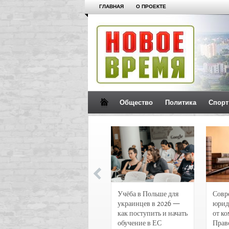
ГЛАВНАЯ
О ПРОЕКТЕ
Общество
Политика
Спорт
Новости и
Учёба в Польше для
Совр
чрезвычайные
украинцев в 2026 —
юрид
происшествия в
как поступить и начать
от к
Воронеже
обучение в ЕС
Прав