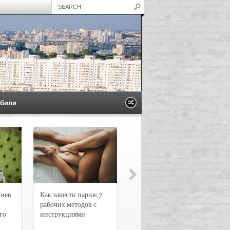
били
Киев
Как завести парня: 7
Новости и
рабочих методов с
чрезвычайные
го
инструкциями
происшествия в
Воронеже