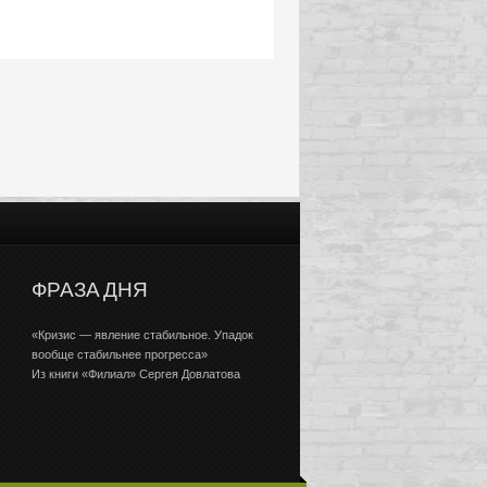
ФРАЗА ДНЯ
«Кризис — явление стабильное. Упадок
вообще стабильнее прогресса»
Из книги «Филиал» Сергея Довлатова