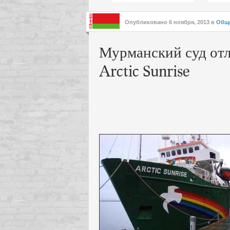
подх
инте
Опубликовано
6 ноября, 2013
в
Общ
Мурманский суд отл
Arctic Sunrise