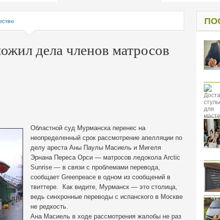
од к защите
ресов клиентов
ПО
ество
ожил дела членов матросов
Областной суд Мурманска перенес на
неопределенный срок рассмотрение апелляции по
делу ареста Аны Паулы Масиель и Мигеля
Эрнана Переса Орси — матросов ледокола Arctic
Sunrise — в связи с проблемами перевода,
сообщает Greenpeace в одном из сообщений в
твиттере.
Как видите, Мурманск — это столица,
ведь синхронные переводы с испанского в Москве
не редкость.
Ана Масиель в ходе рассмотрения жалобы не раз