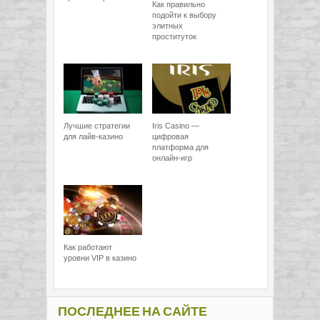
Как правильно
подойти к выбору
элитных
проституток
Лучшие стратегии
Iris Casino —
для лайв-казино
цифровая
платформа для
онлайн-игр
Как работают
уровни VIP в казино
ПОСЛЕДНЕЕ НА САЙТЕ