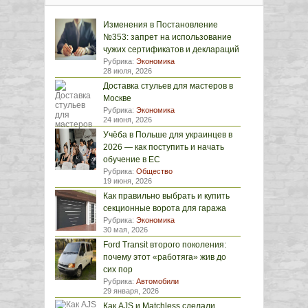
Изменения в Постановление
№353: запрет на использование
чужих сертификатов и деклараций
Рубрика:
Экономика
28 июля, 2026
Доставка стульев для мастеров в
Москве
Рубрика:
Экономика
24 июня, 2026
Учёба в Польше для украинцев в
2026 — как поступить и начать
обучение в ЕС
Рубрика:
Общество
19 июня, 2026
Как правильно выбрать и купить
секционные ворота для гаража
Рубрика:
Экономика
30 мая, 2026
Ford Transit второго поколения:
почему этот «работяга» жив до
сих пор
Рубрика:
Автомобили
29 января, 2026
Как AJS и Matchless сделали