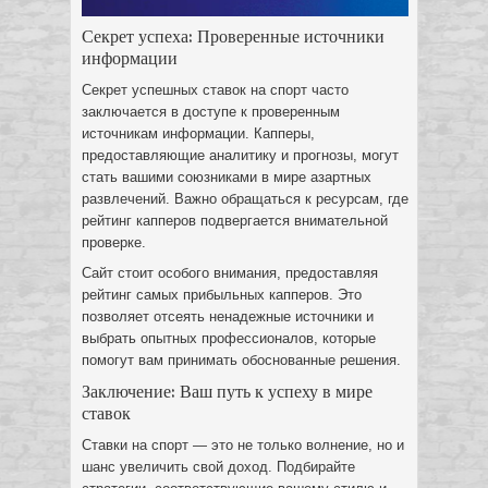
Секрет успеха: Проверенные источники
информации
Секрет успешных ставок на спорт часто
заключается в доступе к проверенным
источникам информации. Капперы,
предоставляющие аналитику и прогнозы, могут
стать вашими союзниками в мире азартных
развлечений. Важно обращаться к ресурсам, где
рейтинг капперов подвергается внимательной
проверке.
Сайт стоит особого внимания, предоставляя
рейтинг самых прибыльных капперов. Это
позволяет отсеять ненадежные источники и
выбрать опытных профессионалов, которые
помогут вам принимать обоснованные решения.
Заключение: Ваш путь к успеху в мире
ставок
Ставки на спорт — это не только волнение, но и
шанс увеличить свой доход. Подбирайте