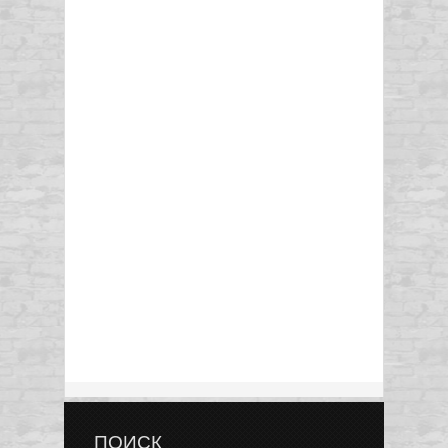
ПОИСК