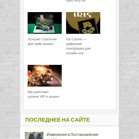
проституток
Лучшие стратегии
Iris Casino —
для лайв-казино
цифровая
платформа для
онлайн-игр
Как работают
уровни VIP в казино
ПОСЛЕДНЕЕ НА САЙТЕ
Изменения в Постановление