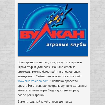
Всем давно известно, что доступ к азартным
играм открыт для всех. Раньше игровые
автоматы можно было найти в специальных
заведениях. Сейчас же можно посетить
сайт
www.club-volcano.com
и неплохо провести
время. На страницах собраны лучшие автоматы.
Увлекательные игры будут доступны сразу
после регистрации.
Замечательный клуб открыт для всех