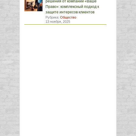
решения от компании «Ваше
Право»: комплексный подход к
защите интересов клиентов
Рубрика:
Общество
13 ноября, 2025