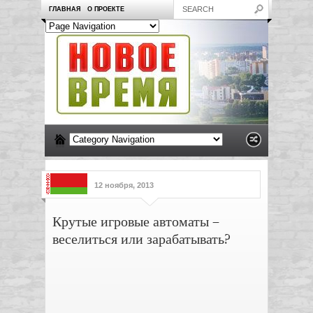
ГЛАВНАЯ
О ПРОЕКТЕ
12 ноября, 2013
Крутые игровые автоматы –
веселиться или зарабатывать?