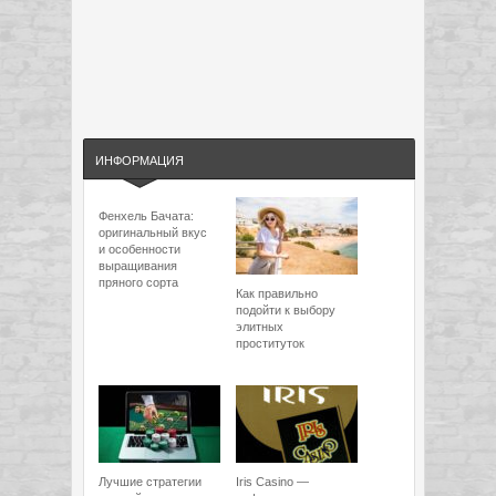
ИНФОРМАЦИЯ
Фенхель Бачата:
оригинальный вкус
и особенности
выращивания
пряного сорта
Как правильно
подойти к выбору
элитных
проституток
Лучшие стратегии
Iris Casino —