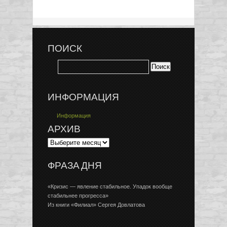
ПОИСК
ИНФОРМАЦИЯ
Информация
АРХИВ
ФРАЗА ДНЯ
«Кризис — явление стабильное. Упадок вообще
стабильнее прогресса»
Из книги «Филиал» Сергея Довлатова