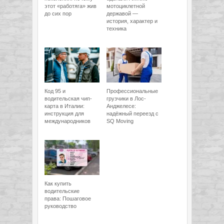
этот «работяга» жив
мотоциклетной
до сих пор
державой —
история, характер и
техника
Код 95 и
Профессиональные
водительская чип-
грузчики в Лос-
карта в Италии:
Анджелесе:
инструкция для
надёжный переезд с
международников
SQ Moving
Как купить
водительские
права: Пошаговое
руководство