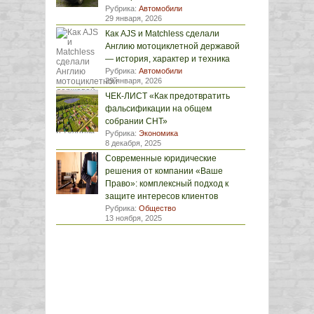
Рубрика:
Автомобили
29 января, 2026
Как AJS и Matchless сделали
Англию мотоциклетной державой
— история, характер и техника
Рубрика:
Автомобили
29 января, 2026
ЧЕК-ЛИСТ «Как предотвратить
фальсификации на общем
собрании СНТ»
Рубрика:
Экономика
8 декабря, 2025
Современные юридические
решения от компании «Ваше
Право»: комплексный подход к
защите интересов клиентов
Рубрика:
Общество
13 ноября, 2025