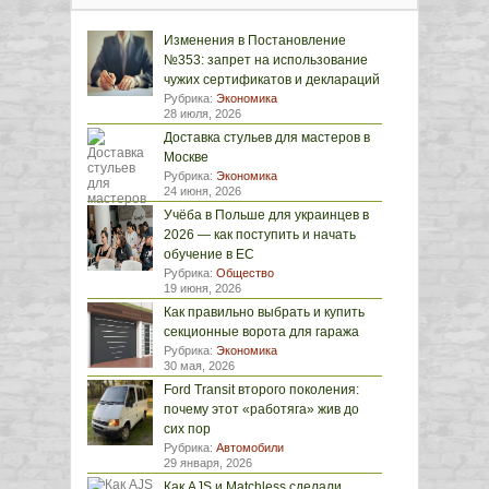
Изменения в Постановление
№353: запрет на использование
чужих сертификатов и деклараций
Рубрика:
Экономика
28 июля, 2026
Доставка стульев для мастеров в
Москве
Рубрика:
Экономика
24 июня, 2026
Учёба в Польше для украинцев в
2026 — как поступить и начать
обучение в ЕС
Рубрика:
Общество
19 июня, 2026
Как правильно выбрать и купить
секционные ворота для гаража
Рубрика:
Экономика
30 мая, 2026
Ford Transit второго поколения:
почему этот «работяга» жив до
сих пор
Рубрика:
Автомобили
29 января, 2026
Как AJS и Matchless сделали